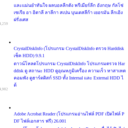
และแม่นยำทันใจ ผลบอลลีกดัง พรีเมียร์ลีก อังกฤษ กัลโช่
เซเรีย อา อิตาลี ลาลีกา สเปน บุนเดสลีก้า เยอรมัน ลีกเอิง
ฝรั่งเศส
4,259
CrystalDiskInfo (โปรแกรม CrystalDiskInfo ตรวจ Harddisk
เช็ค HDD) 9.9.1
ดาวน์โหลดโปรแกรม CrystalDiskInfo โปรแกรมตรวจ Har
ddisk ดู สถานะ HDD ดูอุณหภูมิเครื่อง ความเร็ว หาสาเหต
คอมพัง ดูฮาร์ดดิสก์ SSD ทั้ง Internal และ External HDD ไ
ด้
4,982
Adobe Acrobat Reader (โปรแกรมอ่านไฟล์ PDF เปิดไฟล์ P
DF ไฟล์เอกสาร ฟรี) 26.001