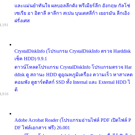
และแม่นยำทันใจ ผลบอลลีกดัง พรีเมียร์ลีก อังกฤษ กัลโช่
เซเรีย อา อิตาลี ลาลีกา สเปน บุนเดสลีก้า เยอรมัน ลีกเอิง
ฝรั่งเศส
4,191
CrystalDiskInfo (โปรแกรม CrystalDiskInfo ตรวจ Harddisk
เช็ค HDD) 9.9.1
ดาวน์โหลดโปรแกรม CrystalDiskInfo โปรแกรมตรวจ Har
ddisk ดู สถานะ HDD ดูอุณหภูมิเครื่อง ความเร็ว หาสาเหต
คอมพัง ดูฮาร์ดดิสก์ SSD ทั้ง Internal และ External HDD ไ
ด้
4,916
Adobe Acrobat Reader (โปรแกรมอ่านไฟล์ PDF เปิดไฟล์ P
DF ไฟล์เอกสาร ฟรี) 26.001