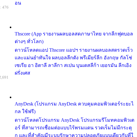
อน
: 476
Thscore (App รายงานผลบอลสดภาษาไทย จากลีกฟุตบอล
ต่างๆ ทั่วโลก)
ดาวน์โหลดแอป Thscore แอปฯ รายงานผลบอลสดรวดเร็ว
และแม่นยำทันใจ ผลบอลลีกดัง พรีเมียร์ลีก อังกฤษ กัลโช่
เซเรีย อา อิตาลี ลาลีกา สเปน บุนเดสลีก้า เยอรมัน ลีกเอิง
ฝรั่งเศส
2,691
AnyDesk (โปรแกรม AnyDesk ควบคุมคอมพิวเตอร์ระยะไ
กล ใช้ฟรี)
ดาวน์โหลดโปรแกรม AnyDesk โปรแกรมรีโมทคอมพิวเต
อร์ ที่สามารถเชื่อมต่อแบบไร้พรมแดน รวดเร็มไม่มีกระตุ
ก และที่สำคัญมีระบบรักษาความปลอดภัยแบบเดียวกับที่ใ