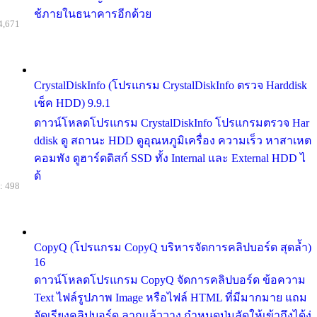
ช้ภายในธนาคารอีกด้วย
4,671
CrystalDiskInfo (โปรแกรม CrystalDiskInfo ตรวจ Harddisk
เช็ค HDD) 9.9.1
ดาวน์โหลดโปรแกรม CrystalDiskInfo โปรแกรมตรวจ Har
ddisk ดู สถานะ HDD ดูอุณหภูมิเครื่อง ความเร็ว หาสาเหต
คอมพัง ดูฮาร์ดดิสก์ SSD ทั้ง Internal และ External HDD ไ
ด้
: 498
CopyQ (โปรแกรม CopyQ บริหารจัดการคลิปบอร์ด สุดล้ำ)
16
ดาวน์โหลดโปรแกรม CopyQ จัดการคลิปบอร์ด ข้อความ
Text ไฟล์รูปภาพ Image หรือไฟล์ HTML ที่มีมากมาย แถม
จัดเรียงคลิปบอร์ด ลากแล้ววาง กำหนดปุ่มลัดให้เข้าถึงได้ง่