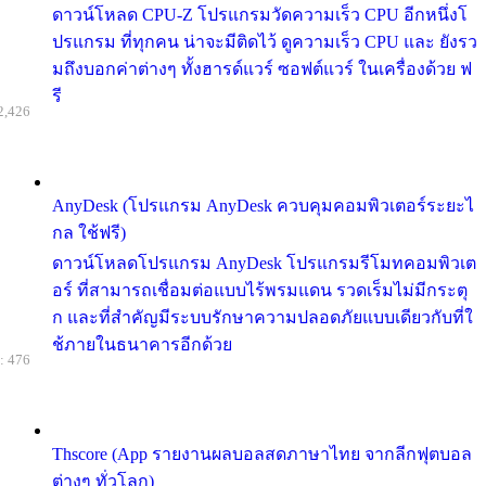
ดาวน์โหลด CPU-Z โปรแกรมวัดความเร็ว CPU อีกหนึ่งโ
ปรแกรม ที่ทุกคน น่าจะมีติดไว้ ดูความเร็ว CPU และ ยังรว
มถึงบอกค่าต่างๆ ทั้งฮารด์แวร์ ซอฟต์แวร์ ในเครื่องด้วย ฟ
รี
2,426
AnyDesk (โปรแกรม AnyDesk ควบคุมคอมพิวเตอร์ระยะไ
กล ใช้ฟรี)
ดาวน์โหลดโปรแกรม AnyDesk โปรแกรมรีโมทคอมพิวเต
อร์ ที่สามารถเชื่อมต่อแบบไร้พรมแดน รวดเร็มไม่มีกระตุ
ก และที่สำคัญมีระบบรักษาความปลอดภัยแบบเดียวกับที่ใ
ช้ภายในธนาคารอีกด้วย
: 476
Thscore (App รายงานผลบอลสดภาษาไทย จากลีกฟุตบอล
ต่างๆ ทั่วโลก)