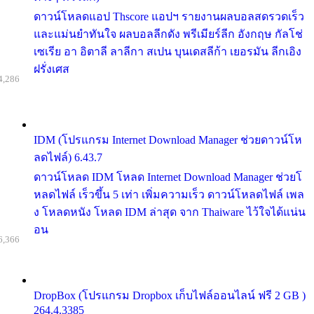
ดาวน์โหลดแอป Thscore แอปฯ รายงานผลบอลสดรวดเร็ว
และแม่นยำทันใจ ผลบอลลีกดัง พรีเมียร์ลีก อังกฤษ กัลโช่
เซเรีย อา อิตาลี ลาลีกา สเปน บุนเดสลีก้า เยอรมัน ลีกเอิง
ฝรั่งเศส
4,286
IDM (โปรแกรม Internet Download Manager ช่วยดาวน์โห
ลดไฟล์) 6.43.7
ดาวน์โหลด IDM โหลด Internet Download Manager ช่วยโ
หลดไฟล์ เร็วขึ้น 5 เท่า เพิ่มความเร็ว ดาวน์โหลดไฟล์ เพล
ง โหลดหนัง โหลด IDM ล่าสุด จาก Thaiware ไว้ใจได้แน่น
อน
6,366
DropBox (โปรแกรม Dropbox เก็บไฟล์ออนไลน์ ฟรี 2 GB )
264.4.3385