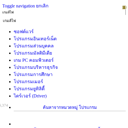
Toggle navigation
ยกเลิก
10
1
2
3
4
5
6
7
8
9
เกมส์ไพ่
ซอฟต์แวร์
โปรแกรมอินเทอร์เน็ต
โปรแกรมส่วนบุคคล
โปรแกรมมัลติมีเดีย
เกม PC คอมพิวเตอร์
โปรแกรมบริหารธุรกิจ
โปรแกรมการศึกษา
โปรแกรมเมอร์
โปรแกรมยูทิลิตี้
ไดร์เวอร์ (Driver)
6,374
ค้นหาจากหมวดหมู่ โปรแกรม