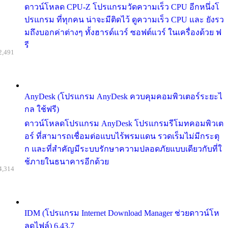
ดาวน์โหลด CPU-Z โปรแกรมวัดความเร็ว CPU อีกหนึ่งโ
ปรแกรม ที่ทุกคน น่าจะมีติดไว้ ดูความเร็ว CPU และ ยังรว
มถึงบอกค่าต่างๆ ทั้งฮารด์แวร์ ซอฟต์แวร์ ในเครื่องด้วย ฟ
รี
2,491
AnyDesk (โปรแกรม AnyDesk ควบคุมคอมพิวเตอร์ระยะไ
กล ใช้ฟรี)
ดาวน์โหลดโปรแกรม AnyDesk โปรแกรมรีโมทคอมพิวเต
อร์ ที่สามารถเชื่อมต่อแบบไร้พรมแดน รวดเร็มไม่มีกระตุ
ก และที่สำคัญมีระบบรักษาความปลอดภัยแบบเดียวกับที่ใ
ช้ภายในธนาคารอีกด้วย
4,314
IDM (โปรแกรม Internet Download Manager ช่วยดาวน์โห
ลดไฟล์) 6.43.7