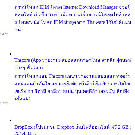
ดาวน์โหลด IDM โหลด Internet Download Manager ช่วยโ
หลดไฟล์ เร็วขึ้น 5 เท่า เพิ่มความเร็ว ดาวน์โหลดไฟล์ เพล
ง โหลดหนัง โหลด IDM ล่าสุด จาก Thaiware ไว้ใจได้แน่น
อน
: 476
Thscore (App รายงานผลบอลสดภาษาไทย จากลีกฟุตบอล
ต่างๆ ทั่วโลก)
ดาวน์โหลดแอป Thscore แอปฯ รายงานผลบอลสดรวดเร็ว
และแม่นยำทันใจ ผลบอลลีกดัง พรีเมียร์ลีก อังกฤษ กัลโช่
เซเรีย อา อิตาลี ลาลีกา สเปน บุนเดสลีก้า เยอรมัน ลีกเอิง
ฝรั่งเศส
6,366
DropBox (โปรแกรม Dropbox เก็บไฟล์ออนไลน์ ฟรี 2 GB )
264.4.3385