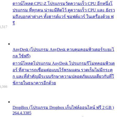
ดาวน์โหลด CPU-Z โปรแกรมวัดความเร็ว CPU อีกหนึ่งโ
ปรแกรม ที่ทุกคน น่าจะมีติดไว้ ดูความเร็ว CPU และ ยังรว
มถึงบอกค่าต่างๆ ทั้งฮารด์แวร์ ซอฟต์แวร์ ในเครื่องด้วย ฟ
รี
1,517
AnyDesk (โปรแกรม AnyDesk ควบคุมคอมพิวเตอร์ระยะไ
กล ใช้ฟรี)
ดาวน์โหลดโปรแกรม AnyDesk โปรแกรมรีโมทคอมพิวเต
อร์ ที่สามารถเชื่อมต่อแบบไร้พรมแดน รวดเร็มไม่มีกระตุ
ก และที่สำคัญมีระบบรักษาความปลอดภัยแบบเดียวกับที่ใ
ช้ภายในธนาคารอีกด้วย
6,366
DropBox (โปรแกรม Dropbox เก็บไฟล์ออนไลน์ ฟรี 2 GB )
264.4.3385