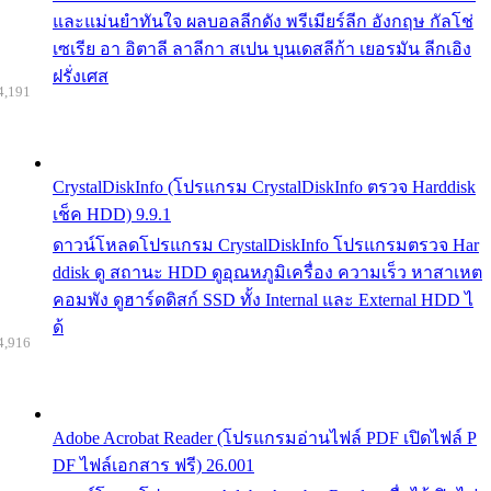
และแม่นยำทันใจ ผลบอลลีกดัง พรีเมียร์ลีก อังกฤษ กัลโช่
เซเรีย อา อิตาลี ลาลีกา สเปน บุนเดสลีก้า เยอรมัน ลีกเอิง
ฝรั่งเศส
4,191
CrystalDiskInfo (โปรแกรม CrystalDiskInfo ตรวจ Harddisk
เช็ค HDD) 9.9.1
ดาวน์โหลดโปรแกรม CrystalDiskInfo โปรแกรมตรวจ Har
ddisk ดู สถานะ HDD ดูอุณหภูมิเครื่อง ความเร็ว หาสาเหต
คอมพัง ดูฮาร์ดดิสก์ SSD ทั้ง Internal และ External HDD ไ
ด้
4,916
Adobe Acrobat Reader (โปรแกรมอ่านไฟล์ PDF เปิดไฟล์ P
DF ไฟล์เอกสาร ฟรี) 26.001