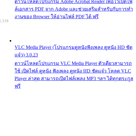
ดาวน์โหลดโปรแกรม Adobe Acrobat Reader เพื่อไว้เปิดไฟ
ล์เอกสาร PDF จาก Adobe และช่วยเสริมสำหรับกับการทำ
งานของ Browser ให้อ่านไฟล์ PDF ได้ ฟรี
1,318
VLC Media Player (โปรแกรมดูหนังฟังเพลง ดูหนัง HD ชัด
แจ๋ว) 3.0.23
ดาวน์โหลดโปรแกรม VLC Media Player ตัวเดียวสามารถ
ใช้ เปิดไฟล์ ดูหนัง ฟังเพลง ดูหนัง HD ชัดแจ๋ว โหลด VLC
Player ล่าสุด สามารถเปิดไฟล์เพลง MP3 ฯลฯ ได้ทุกตระกูล
ฟรี