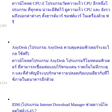
ดาวน์โหลด CPU-Z โปรแกรมวัดความเร็ว CPU อีกหนึ่งโ
ปรแกรม ที่ทุกคน น่าจะมีติดไว้ ดูความเร็ว CPU และ ยังรว
มถึงบอกค่าต่างๆ ทั้งฮารด์แวร์ ซอฟต์แวร์ ในเครื่องด้วย ฟ
รี
2,491
AnyDesk (โปรแกรม AnyDesk ควบคุมคอมพิวเตอร์ระยะไ
กล ใช้ฟรี)
ดาวน์โหลดโปรแกรม AnyDesk โปรแกรมรีโมทคอมพิวเต
อร์ ที่สามารถเชื่อมต่อแบบไร้พรมแดน รวดเร็มไม่มีกระตุ
ก และที่สำคัญมีระบบรักษาความปลอดภัยแบบเดียวกับที่ใ
ช้ภายในธนาคารอีกด้วย
4,314
IDM (โปรแกรม Internet Download Manager ช่วยดาวน์โห
ลดไฟล์) 6.43.7