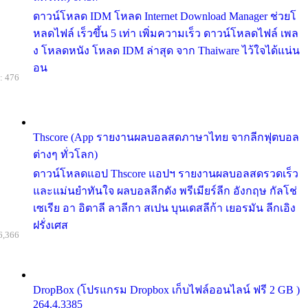
ดาวน์โหลด IDM โหลด Internet Download Manager ช่วยโ
หลดไฟล์ เร็วขึ้น 5 เท่า เพิ่มความเร็ว ดาวน์โหลดไฟล์ เพล
ง โหลดหนัง โหลด IDM ล่าสุด จาก Thaiware ไว้ใจได้แน่น
อน
: 476
Thscore (App รายงานผลบอลสดภาษาไทย จากลีกฟุตบอล
ต่างๆ ทั่วโลก)
ดาวน์โหลดแอป Thscore แอปฯ รายงานผลบอลสดรวดเร็ว
และแม่นยำทันใจ ผลบอลลีกดัง พรีเมียร์ลีก อังกฤษ กัลโช่
เซเรีย อา อิตาลี ลาลีกา สเปน บุนเดสลีก้า เยอรมัน ลีกเอิง
ฝรั่งเศส
6,366
DropBox (โปรแกรม Dropbox เก็บไฟล์ออนไลน์ ฟรี 2 GB )
264.4.3385