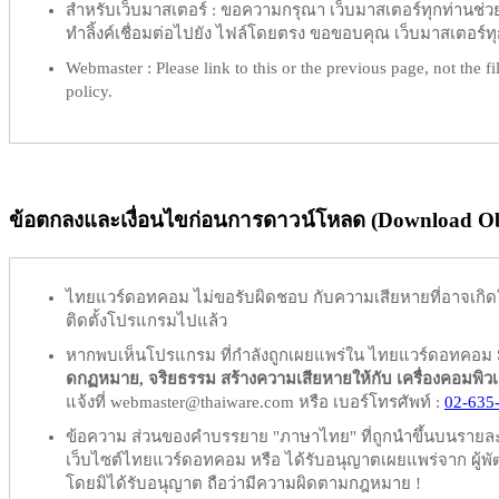
สำหรับเว็บมาสเตอร์ :
ขอความกรุณา เว็บมาสเตอร์ทุกท่านช่วย ท
ทำลิ้งค์เชื่อมต่อไปยัง ไฟล์โดยตรง ขอขอบคุณ เว็บมาสเตอร์ทุก
Webmaster :
Please link to this or the previous page, not the fil
policy.
ข้อตกลงและเงื่อนไขก่อนการดาวน์โหลด (Download Obl
ไทยแวร์ดอทคอม
ไม่ขอรับผิดชอบ
กับความเสียหายที่อาจเกิด
ติดตั้งโปรแกรมไปแล้ว
หากพบเห็นโปรแกรม ที่กำลังถูกเผยแพร่ใน ไทยแวร์ดอทคอม
ดกฏหมาย, จริยธรรม สร้างความเสียหายให้กับ เครื่องคอมพิวเตอร์
แจ้งที่ webmaster@thaiware.com หรือ เบอร์โทรศัพท์ :
02-635
ข้อความ ส่วนของคำบรรยาย "ภาษาไทย" ที่ถูกนำขึ้นบนรายละเอ
เว็บไซต์ไทยแวร์ดอทคอม หรือ ได้รับอนุญาตเผยแพร่จาก ผู้พัฒ
โดยมิได้รับอนุญาต ถือว่ามีความผิดตามกฎหมาย !