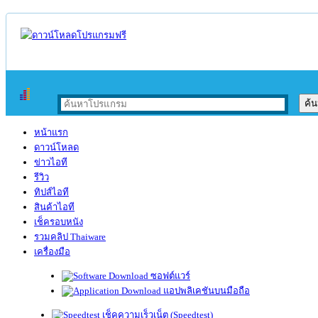
หน้าแรก
ดาวน์โหลด
ข่าวไอที
รีวิว
ทิปส์ไอที
สินค้าไอที
เช็ครอบหนัง
รวมคลิป Thaiware
เครื่องมือ
ซอฟต์แวร์
แอปพลิเคชันบนมือถือ
เช็คความเร็วเน็ต (Speedtest)