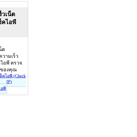
็วเน็ต
ช็คไอพี
น็ต
บความเร็ว
คไอพี ตรวจ
ีของคุณ
ไอพี