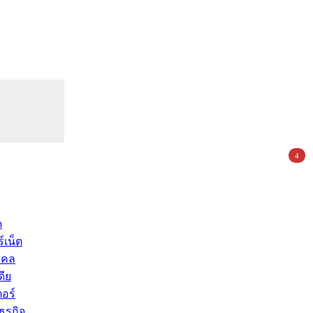
4
ด
์เน็ต
คคล
ดีย
อร์
ุรกิจ