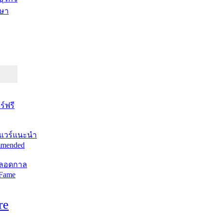
ษา
์ฟรี
แวร์แนะนำ
mended
ตลอดกาล
 Fame
re