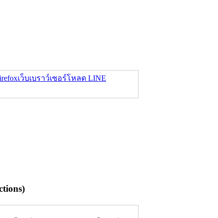
refox
เว็บเบราว์เซอร์
โหลด LINE
tions)