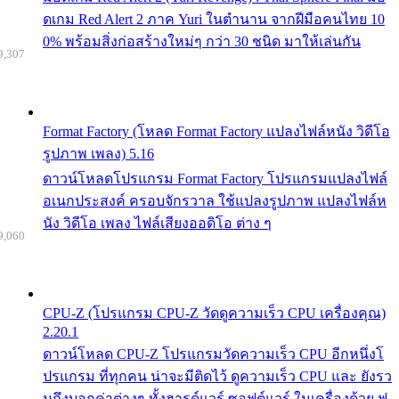
ดเกม Red Alert 2 ภาค Yuri ในตำนาน จากฝีมือคนไทย 10
0% พร้อมสิ่งก่อสร้างใหม่ๆ กว่า 30 ชนิด มาให้เล่นกัน
9,307
Format Factory (โหลด Format Factory แปลงไฟล์หนัง วิดีโอ
รูปภาพ เพลง) 5.16
ดาวน์โหลดโปรแกรม Format Factory โปรแกรมแปลงไฟล์
อเนกประสงค์ ครอบจักรวาล ใช้แปลงรูปภาพ แปลงไฟล์ห
นัง วิดีโอ เพลง ไฟล์เสียงออดิโอ ต่าง ๆ
9,060
CPU-Z (โปรแกรม CPU-Z วัดดูความเร็ว CPU เครื่องคุณ)
2.20.1
ดาวน์โหลด CPU-Z โปรแกรมวัดความเร็ว CPU อีกหนึ่งโ
ปรแกรม ที่ทุกคน น่าจะมีติดไว้ ดูความเร็ว CPU และ ยังรว
มถึงบอกค่าต่างๆ ทั้งฮารด์แวร์ ซอฟต์แวร์ ในเครื่องด้วย ฟ