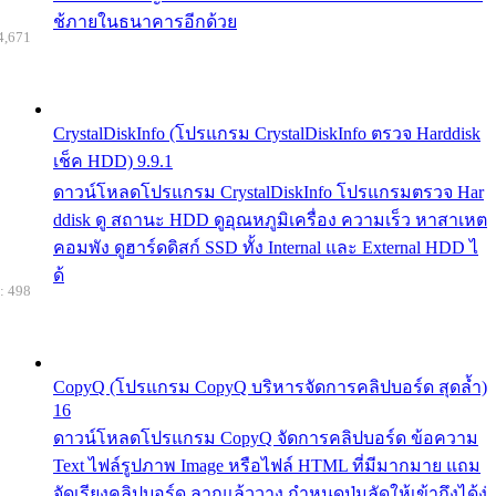
ช้ภายในธนาคารอีกด้วย
4,671
CrystalDiskInfo (โปรแกรม CrystalDiskInfo ตรวจ Harddisk
เช็ค HDD) 9.9.1
ดาวน์โหลดโปรแกรม CrystalDiskInfo โปรแกรมตรวจ Har
ddisk ดู สถานะ HDD ดูอุณหภูมิเครื่อง ความเร็ว หาสาเหต
คอมพัง ดูฮาร์ดดิสก์ SSD ทั้ง Internal และ External HDD ไ
ด้
: 498
CopyQ (โปรแกรม CopyQ บริหารจัดการคลิปบอร์ด สุดล้ำ)
16
ดาวน์โหลดโปรแกรม CopyQ จัดการคลิปบอร์ด ข้อความ
Text ไฟล์รูปภาพ Image หรือไฟล์ HTML ที่มีมากมาย แถม
จัดเรียงคลิปบอร์ด ลากแล้ววาง กำหนดปุ่มลัดให้เข้าถึงได้ง่