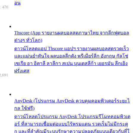
อน
: 476
Thscore (App รายงานผลบอลสดภาษาไทย จากลีกฟุตบอล
ต่างๆ ทั่วโลก)
ดาวน์โหลดแอป Thscore แอปฯ รายงานผลบอลสดรวดเร็ว
และแม่นยำทันใจ ผลบอลลีกดัง พรีเมียร์ลีก อังกฤษ กัลโช่
เซเรีย อา อิตาลี ลาลีกา สเปน บุนเดสลีก้า เยอรมัน ลีกเอิง
ฝรั่งเศส
2,691
AnyDesk (โปรแกรม AnyDesk ควบคุมคอมพิวเตอร์ระยะไ
กล ใช้ฟรี)
ดาวน์โหลดโปรแกรม AnyDesk โปรแกรมรีโมทคอมพิวเต
อร์ ที่สามารถเชื่อมต่อแบบไร้พรมแดน รวดเร็มไม่มีกระตุ
ก และที่สำคัญมีระบบรักษาความปลอดภัยแบบเดียวกับที่ใ