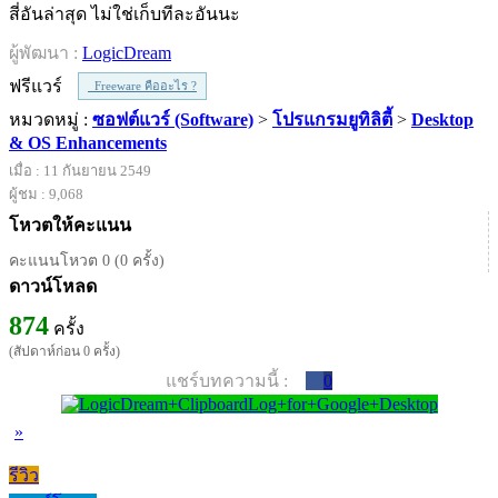
สี่อันล่าสุด ไม่ใช่เก็บทีละอันนะ
ผู้พัฒนา :
LogicDream
ฟรีแวร์
Freeware คืออะไร ?
หมวดหมู่ :
ซอฟต์แวร์ (Software)
>
โปรแกรมยูทิลิตี้
>
Desktop
& OS Enhancements
เมื่อ : 11 กันยายน 2549
ผู้ชม : 9,068
โหวตให้คะแนน
คะแนนโหวต 0 (0 ครั้ง)
ดาวน์โหลด
874
ครั้ง
(สัปดาห์ก่อน 0 ครั้ง)
แชร์บทความนี้ :
0
»
รีวิว