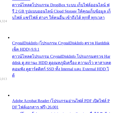
ดาวน์โหลดโปรแกรม DropBox ระบบ เก็บไฟล์ออนไลน์ ฟ
รี 2 GB รูปแบบออนไลน์ Cloud Storage ให้คุณเก็บข้อมูล เก็
บไฟล์ แชร์ไฟล์ ต่างๆ ให้คนอื่น เข้าถึงได้ ทุกที่ ทุกเวลา
4,324
CrystalDiskInfo (โปรแกรม CrystalDiskInfo ตรวจ Harddisk
เช็ค HDD) 9.9.1
ดาวน์โหลดโปรแกรม CrystalDiskInfo โปรแกรมตรวจ Har
ddisk ดู สถานะ HDD ดูอุณหภูมิเครื่อง ความเร็ว หาสาเหต
คอมพัง ดูฮาร์ดดิสก์ SSD ทั้ง Internal และ External HDD ไ
ด้
5,013
Adobe Acrobat Reader (โปรแกรมอ่านไฟล์ PDF เปิดไฟล์ P
DF ไฟล์เอกสาร ฟรี) 26.001