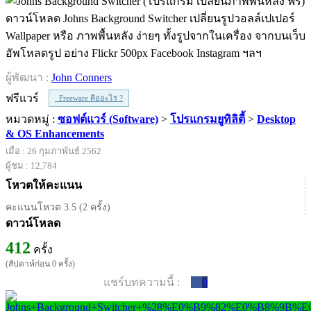
ดาวน์โหลด Johns Background Switcher เปลี่ยนรูปวอลล์เปเปอร์
Wallpaper หรือ ภาพพื้นหลัง ง่ายๆ ทั้งรูปจากในเครื่อง จากบนเว็บ
อัพโหลดรูป อย่าง Flickr 500px Facebook Instagram ฯลฯ
ผู้พัฒนา :
John Conners
ฟรีแวร์
Freeware คืออะไร ?
หมวดหมู่ :
ซอฟต์แวร์ (Software)
>
โปรแกรมยูทิลิตี้
>
Desktop
& OS Enhancements
เมื่อ : 26 กุมภาพันธ์ 2562
ผู้ชม : 12,784
โหวตให้คะแนน
คะแนนโหวต 3.5 (2 ครั้ง)
ดาวน์โหลด
412
ครั้ง
(สัปดาห์ก่อน 0 ครั้ง)
แชร์บทความนี้ :
0