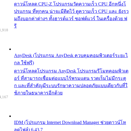
ดาวน์โหลด CPU-Z โปรแกรมวัดความเร็ว CPU อีกหนึ่งโ
ปรแกรม ที่ทุกคน น่าจะมีติดไว้ ดูความเร็ว CPU และ ยังรว
มถึงบอกค่าต่างๆ ทั้งฮารด์แวร์ ซอฟต์แวร์ ในเครื่องด้วย ฟ
รี
1,918
AnyDesk (โปรแกรม AnyDesk ควบคุมคอมพิวเตอร์ระยะไ
กล ใช้ฟรี)
ดาวน์โหลดโปรแกรม AnyDesk โปรแกรมรีโมทคอมพิวเต
อร์ ที่สามารถเชื่อมต่อแบบไร้พรมแดน รวดเร็มไม่มีกระตุ
ก และที่สำคัญมีระบบรักษาความปลอดภัยแบบเดียวกับที่ใ
ช้ภายในธนาคารอีกด้วย
4,167
IDM (โปรแกรม Internet Download Manager ช่วยดาวน์โห
ลดไฟล์) 6.43.7