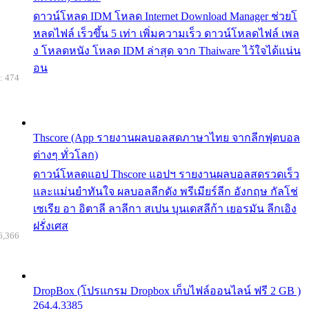
ดาวน์โหลด IDM โหลด Internet Download Manager ช่วยโ
หลดไฟล์ เร็วขึ้น 5 เท่า เพิ่มความเร็ว ดาวน์โหลดไฟล์ เพล
ง โหลดหนัง โหลด IDM ล่าสุด จาก Thaiware ไว้ใจได้แน่น
อน
: 474
Thscore (App รายงานผลบอลสดภาษาไทย จากลีกฟุตบอล
ต่างๆ ทั่วโลก)
ดาวน์โหลดแอป Thscore แอปฯ รายงานผลบอลสดรวดเร็ว
และแม่นยำทันใจ ผลบอลลีกดัง พรีเมียร์ลีก อังกฤษ กัลโช่
เซเรีย อา อิตาลี ลาลีกา สเปน บุนเดสลีก้า เยอรมัน ลีกเอิง
ฝรั่งเศส
6,366
DropBox (โปรแกรม Dropbox เก็บไฟล์ออนไลน์ ฟรี 2 GB )
264.4.3385