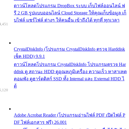
ดาวน์โหลดโปรแกรม DropBox ระบบ เก็บไฟล์ออนไลน์ ฟ
รี 2 GB รูปแบบออนไลน์ Cloud Storage ให้คุณเก็บข้อมูล เก็
บไฟล์ แชร์ไฟล์ ต่างๆ ให้คนอื่น เข้าถึงได้ ทุกที่ ทุกเวลา
4,451
CrystalDiskInfo (โปรแกรม CrystalDiskInfo ตรวจ Harddisk
เช็ค HDD) 9.9.1
ดาวน์โหลดโปรแกรม CrystalDiskInfo โปรแกรมตรวจ Har
ddisk ดู สถานะ HDD ดูอุณหภูมิเครื่อง ความเร็ว หาสาเหต
คอมพัง ดูฮาร์ดดิสก์ SSD ทั้ง Internal และ External HDD ไ
ด้
5,120
Adobe Acrobat Reader (โปรแกรมอ่านไฟล์ PDF เปิดไฟล์ P
DF ไฟล์เอกสาร ฟรี) 26.001