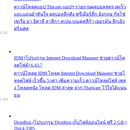
ดาวน์โหลดแอป Thscore แอปฯ รายงานผลบอลสดรวดเร็ว
และแม่นยำทันใจ ผลบอลลีกดัง พรีเมียร์ลีก อังกฤษ กัลโช่
เซเรีย อา อิตาลี ลาลีกา สเปน บุนเดสลีก้า เยอรมัน ลีกเอิง
ฝรั่งเศส
4,241
IDM (โปรแกรม Internet Download Manager ช่วยดาวน์โห
ลดไฟล์) 6.43.7
ดาวน์โหลด IDM โหลด Internet Download Manager ช่วยโ
หลดไฟล์ เร็วขึ้น 5 เท่า เพิ่มความเร็ว ดาวน์โหลดไฟล์ เพล
ง โหลดหนัง โหลด IDM ล่าสุด จาก Thaiware ไว้ใจได้แน่น
อน
6,366
DropBox (โปรแกรม Dropbox เก็บไฟล์ออนไลน์ ฟรี 2 GB )
264.4.3385