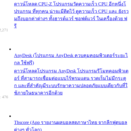
ดาวน์โหลด CPU-Z โปรแกรมวัดความเร็ว CPU อีกหนึ่งโ
ปรแกรม ที่ทุกคน น่าจะมีติดไว้ ดูความเร็ว CPU และ ยังรว
มถึงบอกค่าต่างๆ ทั้งฮารด์แวร์ ซอฟต์แวร์ ในเครื่องด้วย ฟ
รี
2,271
AnyDesk (โปรแกรม AnyDesk ควบคุมคอมพิวเตอร์ระยะไ
กล ใช้ฟรี)
ดาวน์โหลดโปรแกรม AnyDesk โปรแกรมรีโมทคอมพิวเต
อร์ ที่สามารถเชื่อมต่อแบบไร้พรมแดน รวดเร็มไม่มีกระตุ
ก และที่สำคัญมีระบบรักษาความปลอดภัยแบบเดียวกับที่ใ
ช้ภายในธนาคารอีกด้วย
: 476
Thscore (App รายงานผลบอลสดภาษาไทย จากลีกฟุตบอล
ต่างๆ ทั่วโลก)