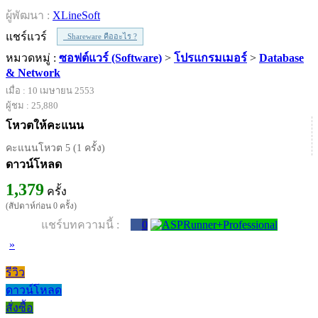
ผู้พัฒนา :
XLineSoft
แชร์แวร์
Shareware คืออะไร ?
หมวดหมู่ :
ซอฟต์แวร์ (Software)
>
โปรแกรมเมอร์
>
Database
& Network
เมื่อ : 10 เมษายน 2553
ผู้ชม : 25,880
โหวตให้คะแนน
คะแนนโหวต 5 (1 ครั้ง)
ดาวน์โหลด
1,379
ครั้ง
(สัปดาห์ก่อน 0 ครั้ง)
แชร์บทความนี้ :
0
»
รีวิว
ดาวน์โหลด
สั่งซื้อ