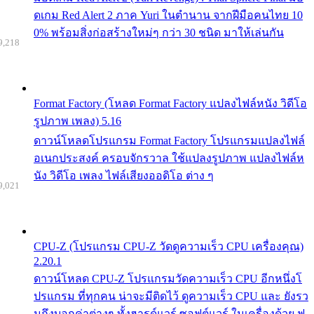
ดเกม Red Alert 2 ภาค Yuri ในตำนาน จากฝีมือคนไทย 10
0% พร้อมสิ่งก่อสร้างใหม่ๆ กว่า 30 ชนิด มาให้เล่นกัน
9,218
Format Factory (โหลด Format Factory แปลงไฟล์หนัง วิดีโอ
รูปภาพ เพลง) 5.16
ดาวน์โหลดโปรแกรม Format Factory โปรแกรมแปลงไฟล์
อเนกประสงค์ ครอบจักรวาล ใช้แปลงรูปภาพ แปลงไฟล์ห
นัง วิดีโอ เพลง ไฟล์เสียงออดิโอ ต่าง ๆ
9,021
CPU-Z (โปรแกรม CPU-Z วัดดูความเร็ว CPU เครื่องคุณ)
2.20.1
ดาวน์โหลด CPU-Z โปรแกรมวัดความเร็ว CPU อีกหนึ่งโ
ปรแกรม ที่ทุกคน น่าจะมีติดไว้ ดูความเร็ว CPU และ ยังรว
มถึงบอกค่าต่างๆ ทั้งฮารด์แวร์ ซอฟต์แวร์ ในเครื่องด้วย ฟ