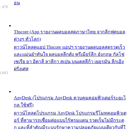
อน
: 476
Thscore (App รายงานผลบอลสดภาษาไทย จากลีกฟุตบอล
ต่างๆ ทั่วโลก)
ดาวน์โหลดแอป Thscore แอปฯ รายงานผลบอลสดรวดเร็ว
และแม่นยำทันใจ ผลบอลลีกดัง พรีเมียร์ลีก อังกฤษ กัลโช่
เซเรีย อา อิตาลี ลาลีกา สเปน บุนเดสลีก้า เยอรมัน ลีกเอิง
ฝรั่งเศส
2,603
AnyDesk (โปรแกรม AnyDesk ควบคุมคอมพิวเตอร์ระยะไ
กล ใช้ฟรี)
ดาวน์โหลดโปรแกรม AnyDesk โปรแกรมรีโมทคอมพิวเต
อร์ ที่สามารถเชื่อมต่อแบบไร้พรมแดน รวดเร็มไม่มีกระตุ
ก และที่สำคัญมีระบบรักษาความปลอดภัยแบบเดียวกับที่ใ