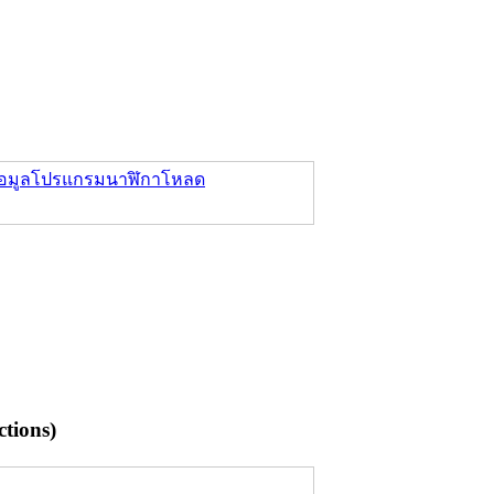
อมูล
โปรแกรมนาฬิกา
โหลด
tions)