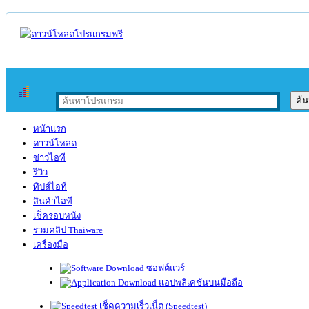
หน้าแรก
ดาวน์โหลด
ข่าวไอที
รีวิว
ทิปส์ไอที
สินค้าไอที
เช็ครอบหนัง
รวมคลิป Thaiware
เครื่องมือ
ซอฟต์แวร์
แอปพลิเคชันบนมือถือ
เช็คความเร็วเน็ต (Speedtest)