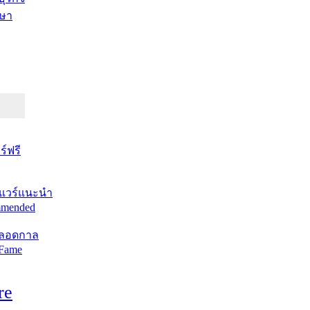
ษา
์ฟรี
แวร์แนะนำ
mended
ตลอดกาล
 Fame
re