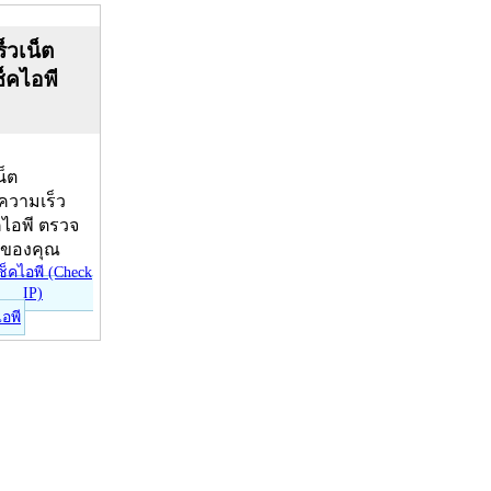
็วเน็ต
ช็คไอพี
น็ต
บความเร็ว
คไอพี ตรวจ
ีของคุณ
ไอพี