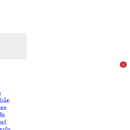
4
ด
์เน็ต
คคล
ดีย
อร์
ุรกิจ