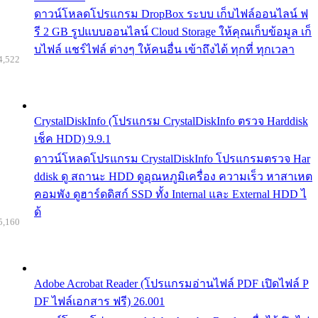
ดาวน์โหลดโปรแกรม DropBox ระบบ เก็บไฟล์ออนไลน์ ฟ
รี 2 GB รูปแบบออนไลน์ Cloud Storage ให้คุณเก็บข้อมูล เก็
บไฟล์ แชร์ไฟล์ ต่างๆ ให้คนอื่น เข้าถึงได้ ทุกที่ ทุกเวลา
4,522
CrystalDiskInfo (โปรแกรม CrystalDiskInfo ตรวจ Harddisk
เช็ค HDD) 9.9.1
ดาวน์โหลดโปรแกรม CrystalDiskInfo โปรแกรมตรวจ Har
ddisk ดู สถานะ HDD ดูอุณหภูมิเครื่อง ความเร็ว หาสาเหต
คอมพัง ดูฮาร์ดดิสก์ SSD ทั้ง Internal และ External HDD ไ
ด้
5,160
Adobe Acrobat Reader (โปรแกรมอ่านไฟล์ PDF เปิดไฟล์ P
DF ไฟล์เอกสาร ฟรี) 26.001