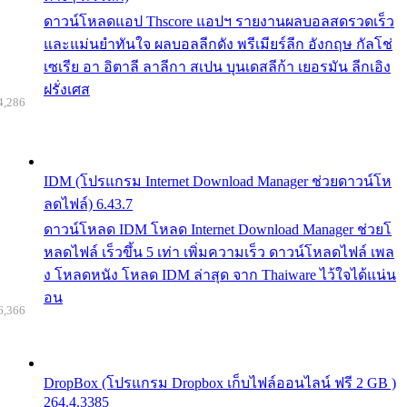
ดาวน์โหลดแอป Thscore แอปฯ รายงานผลบอลสดรวดเร็ว
และแม่นยำทันใจ ผลบอลลีกดัง พรีเมียร์ลีก อังกฤษ กัลโช่
เซเรีย อา อิตาลี ลาลีกา สเปน บุนเดสลีก้า เยอรมัน ลีกเอิง
ฝรั่งเศส
4,286
IDM (โปรแกรม Internet Download Manager ช่วยดาวน์โห
ลดไฟล์) 6.43.7
ดาวน์โหลด IDM โหลด Internet Download Manager ช่วยโ
หลดไฟล์ เร็วขึ้น 5 เท่า เพิ่มความเร็ว ดาวน์โหลดไฟล์ เพล
ง โหลดหนัง โหลด IDM ล่าสุด จาก Thaiware ไว้ใจได้แน่น
อน
6,366
DropBox (โปรแกรม Dropbox เก็บไฟล์ออนไลน์ ฟรี 2 GB )
264.4.3385