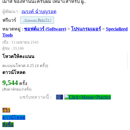
เมาส์ ของท่านนะครับผม เหมาะสำหรับ ผู..
ผู้พัฒนา :
ณรงค์ ฉ่ำบุญรอต
ฟรีแวร์
Freeware คืออะไร ?
หมวดหมู่ :
ซอฟต์แวร์ (Software)
>
โปรแกรมเมอร์
>
Specialized
Tools
เมื่อ : 13 เมษายน 2543
ผู้ชม : 33,166
โหวตให้คะแนน
คะแนนโหวต 4.25 (4 ครั้ง)
ดาวน์โหลด
9,544
ครั้ง
(สัปดาห์ก่อน 0 ครั้ง)
แชร์บทความนี้ :
0
รีวิว
ดาวน์โหลด
สั่งซื้อ