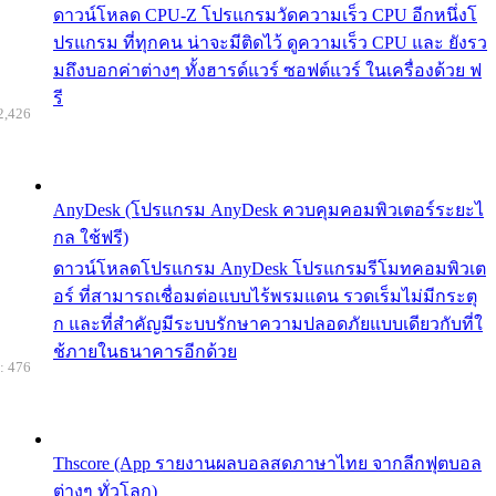
ดาวน์โหลด CPU-Z โปรแกรมวัดความเร็ว CPU อีกหนึ่งโ
ปรแกรม ที่ทุกคน น่าจะมีติดไว้ ดูความเร็ว CPU และ ยังรว
มถึงบอกค่าต่างๆ ทั้งฮารด์แวร์ ซอฟต์แวร์ ในเครื่องด้วย ฟ
รี
2,426
AnyDesk (โปรแกรม AnyDesk ควบคุมคอมพิวเตอร์ระยะไ
กล ใช้ฟรี)
ดาวน์โหลดโปรแกรม AnyDesk โปรแกรมรีโมทคอมพิวเต
อร์ ที่สามารถเชื่อมต่อแบบไร้พรมแดน รวดเร็มไม่มีกระตุ
ก และที่สำคัญมีระบบรักษาความปลอดภัยแบบเดียวกับที่ใ
ช้ภายในธนาคารอีกด้วย
: 476
Thscore (App รายงานผลบอลสดภาษาไทย จากลีกฟุตบอล
ต่างๆ ทั่วโลก)