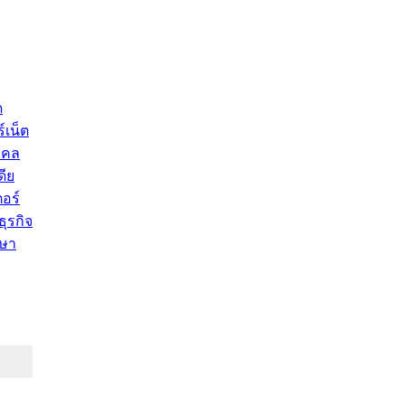
ด
์เน็ต
คคล
ดีย
อร์
ุรกิจ
ษา