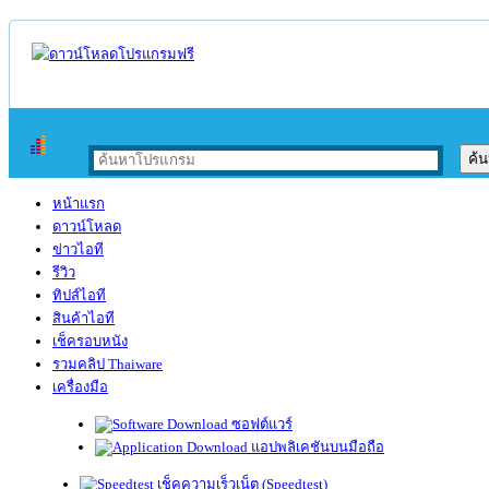
หน้าแรก
ดาวน์โหลด
ข่าวไอที
รีวิว
ทิปส์ไอที
สินค้าไอที
เช็ครอบหนัง
รวมคลิป Thaiware
เครื่องมือ
ซอฟต์แวร์
แอปพลิเคชันบนมือถือ
เช็คความเร็วเน็ต (Speedtest)