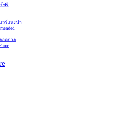
์ฟรี
แวร์แนะนำ
mended
ตลอดกาล
 Fame
re