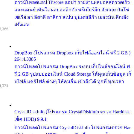
ดาวน์โหลดแอป Thscore แอปฯ รายงานผลบอลสดรวดเร็ว
และแม่นยำทันใจ ผลบอลลีกดัง พรีเมียร์ลีก อังกฤษ กัลโช่
เซเรีย อา อิตาลี ลาลีกา สเปน บุนเดสลีก้า เยอรมัน ลีกเอิง
ฝรั่งเศส
6,366
DropBox (โปรแกรม Dropbox เก็บไฟล์ออนไลน์ ฟรี 2 GB )
264.4.3385
ดาวน์โหลดโปรแกรม DropBox ระบบ เก็บไฟล์ออนไลน์ ฟ
รี 2 GB รูปแบบออนไลน์ Cloud Storage ให้คุณเก็บข้อมูล เก็
บไฟล์ แชร์ไฟล์ ต่างๆ ให้คนอื่น เข้าถึงได้ ทุกที่ ทุกเวลา
4,324
CrystalDiskInfo (โปรแกรม CrystalDiskInfo ตรวจ Harddisk
เช็ค HDD) 9.9.1
ดาวน์โหลดโปรแกรม CrystalDiskInfo โปรแกรมตรวจ Har