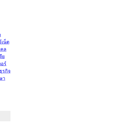
ด
์เน็ต
คคล
ดีย
อร์
ุรกิจ
ษา