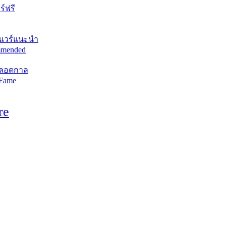
์ฟรี
แวร์แนะนำ
mended
ตลอดกาล
 Fame
re