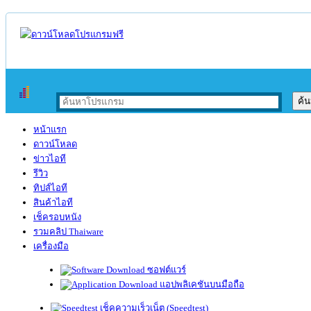
หน้าแรก
ดาวน์โหลด
ข่าวไอที
รีวิว
ทิปส์ไอที
สินค้าไอที
เช็ครอบหนัง
รวมคลิป Thaiware
เครื่องมือ
ซอฟต์แวร์
แอปพลิเคชันบนมือถือ
เช็คความเร็วเน็ต (Speedtest)