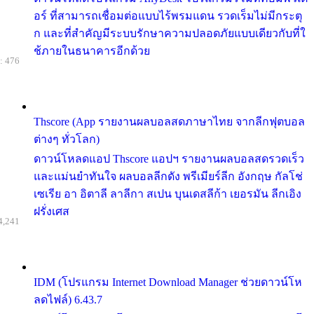
อร์ ที่สามารถเชื่อมต่อแบบไร้พรมแดน รวดเร็มไม่มีกระตุ
ก และที่สำคัญมีระบบรักษาความปลอดภัยแบบเดียวกับที่ใ
ช้ภายในธนาคารอีกด้วย
: 476
Thscore (App รายงานผลบอลสดภาษาไทย จากลีกฟุตบอล
ต่างๆ ทั่วโลก)
ดาวน์โหลดแอป Thscore แอปฯ รายงานผลบอลสดรวดเร็ว
และแม่นยำทันใจ ผลบอลลีกดัง พรีเมียร์ลีก อังกฤษ กัลโช่
เซเรีย อา อิตาลี ลาลีกา สเปน บุนเดสลีก้า เยอรมัน ลีกเอิง
ฝรั่งเศส
4,241
IDM (โปรแกรม Internet Download Manager ช่วยดาวน์โห
ลดไฟล์) 6.43.7