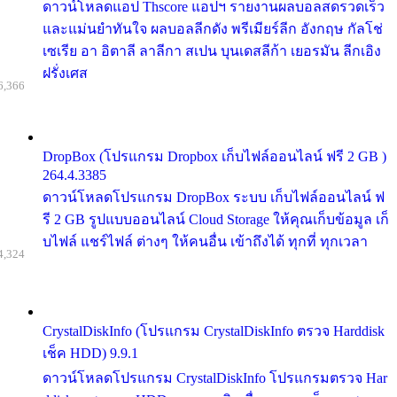
ดาวน์โหลดแอป Thscore แอปฯ รายงานผลบอลสดรวดเร็ว
และแม่นยำทันใจ ผลบอลลีกดัง พรีเมียร์ลีก อังกฤษ กัลโช่
เซเรีย อา อิตาลี ลาลีกา สเปน บุนเดสลีก้า เยอรมัน ลีกเอิง
ฝรั่งเศส
6,366
DropBox (โปรแกรม Dropbox เก็บไฟล์ออนไลน์ ฟรี 2 GB )
264.4.3385
ดาวน์โหลดโปรแกรม DropBox ระบบ เก็บไฟล์ออนไลน์ ฟ
รี 2 GB รูปแบบออนไลน์ Cloud Storage ให้คุณเก็บข้อมูล เก็
บไฟล์ แชร์ไฟล์ ต่างๆ ให้คนอื่น เข้าถึงได้ ทุกที่ ทุกเวลา
4,324
CrystalDiskInfo (โปรแกรม CrystalDiskInfo ตรวจ Harddisk
เช็ค HDD) 9.9.1
ดาวน์โหลดโปรแกรม CrystalDiskInfo โปรแกรมตรวจ Har