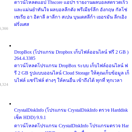
ดาวน์โหลดแอป Thscore แอปฯ รายงานผลบอลสดรวดเร็ว
และแม่นยำทันใจ ผลบอลลีกดัง พรีเมียร์ลีก อังกฤษ กัลโช่
เซเรีย อา อิตาลี ลาลีกา สเปน บุนเดสลีก้า เยอรมัน ลีกเอิง
ฝรั่งเศส
6,366
DropBox (โปรแกรม Dropbox เก็บไฟล์ออนไลน์ ฟรี 2 GB )
264.4.3385
ดาวน์โหลดโปรแกรม DropBox ระบบ เก็บไฟล์ออนไลน์ ฟ
รี 2 GB รูปแบบออนไลน์ Cloud Storage ให้คุณเก็บข้อมูล เก็
บไฟล์ แชร์ไฟล์ ต่างๆ ให้คนอื่น เข้าถึงได้ ทุกที่ ทุกเวลา
4,324
CrystalDiskInfo (โปรแกรม CrystalDiskInfo ตรวจ Harddisk
เช็ค HDD) 9.9.1
ดาวน์โหลดโปรแกรม CrystalDiskInfo โปรแกรมตรวจ Har