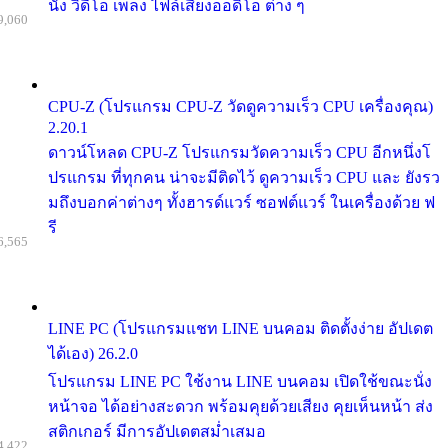
นัง วิดีโอ เพลง ไฟล์เสียงออดิโอ ต่าง ๆ
9,060
CPU-Z (โปรแกรม CPU-Z วัดดูความเร็ว CPU เครื่องคุณ)
2.20.1
ดาวน์โหลด CPU-Z โปรแกรมวัดความเร็ว CPU อีกหนึ่งโ
ปรแกรม ที่ทุกคน น่าจะมีติดไว้ ดูความเร็ว CPU และ ยังรว
มถึงบอกค่าต่างๆ ทั้งฮารด์แวร์ ซอฟต์แวร์ ในเครื่องด้วย ฟ
รี
6,565
LINE PC (โปรแกรมแชท LINE บนคอม ติดตั้งง่าย อัปเดต
ได้เอง) 26.2.0
โปรแกรม LINE PC ใช้งาน LINE บนคอม เปิดใช้ขณะนั่ง
หน้าจอ ได้อย่างสะดวก พร้อมคุยด้วยเสียง คุยเห็นหน้า ส่ง
สติกเกอร์ มีการอัปเดตสม่ำเสมอ
4,422