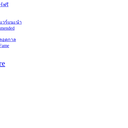
์ฟรี
แวร์แนะนำ
mended
ตลอดกาล
 Fame
re