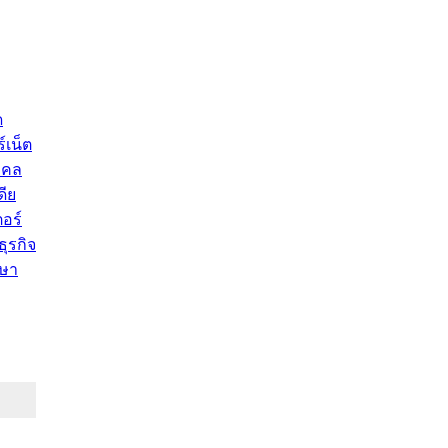
ด
์เน็ต
คคล
ดีย
อร์
ุรกิจ
ษา