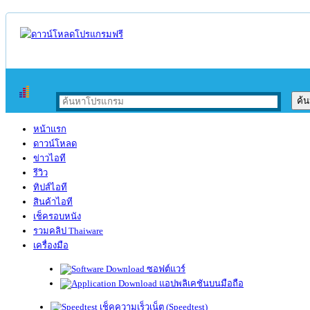
หน้าแรก
ดาวน์โหลด
ข่าวไอที
รีวิว
ทิปส์ไอที
สินค้าไอที
เช็ครอบหนัง
รวมคลิป Thaiware
เครื่องมือ
ซอฟต์แวร์
แอปพลิเคชันบนมือถือ
เช็คความเร็วเน็ต (Speedtest)