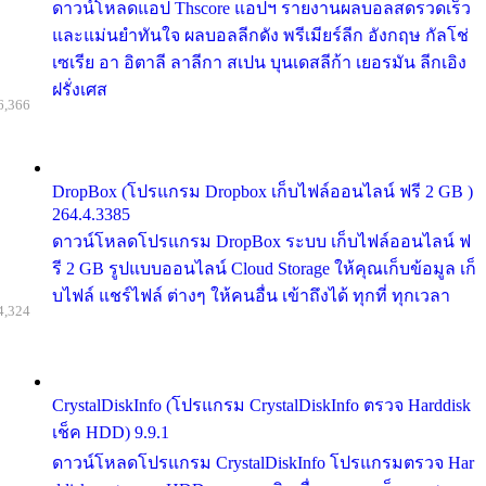
ดาวน์โหลดแอป Thscore แอปฯ รายงานผลบอลสดรวดเร็ว
และแม่นยำทันใจ ผลบอลลีกดัง พรีเมียร์ลีก อังกฤษ กัลโช่
เซเรีย อา อิตาลี ลาลีกา สเปน บุนเดสลีก้า เยอรมัน ลีกเอิง
ฝรั่งเศส
6,366
DropBox (โปรแกรม Dropbox เก็บไฟล์ออนไลน์ ฟรี 2 GB )
264.4.3385
ดาวน์โหลดโปรแกรม DropBox ระบบ เก็บไฟล์ออนไลน์ ฟ
รี 2 GB รูปแบบออนไลน์ Cloud Storage ให้คุณเก็บข้อมูล เก็
บไฟล์ แชร์ไฟล์ ต่างๆ ให้คนอื่น เข้าถึงได้ ทุกที่ ทุกเวลา
4,324
CrystalDiskInfo (โปรแกรม CrystalDiskInfo ตรวจ Harddisk
เช็ค HDD) 9.9.1
ดาวน์โหลดโปรแกรม CrystalDiskInfo โปรแกรมตรวจ Har