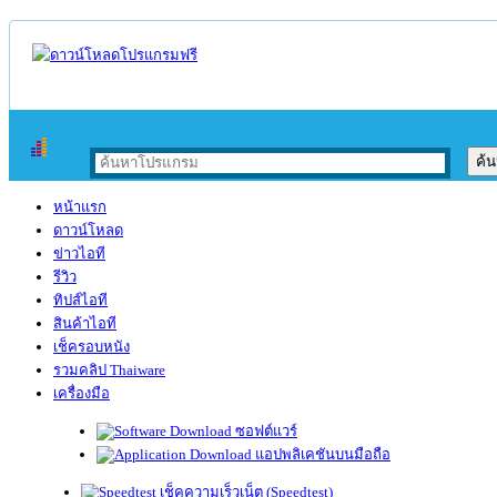
หน้าแรก
ดาวน์โหลด
ข่าวไอที
รีวิว
ทิปส์ไอที
สินค้าไอที
เช็ครอบหนัง
รวมคลิป Thaiware
เครื่องมือ
ซอฟต์แวร์
แอปพลิเคชันบนมือถือ
เช็คความเร็วเน็ต (Speedtest)