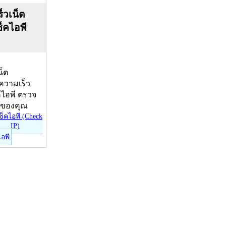
็วเน็ต
ช็คไอพี
น็ต
บความเร็ว
คไอพี ตรวจ
ีของคุณ
ไอพี