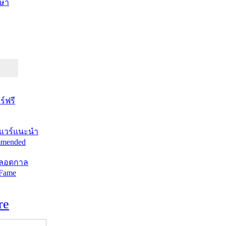
ษา
์ฟรี
แวร์แนะนำ
mended
ตลอดกาล
 Fame
re