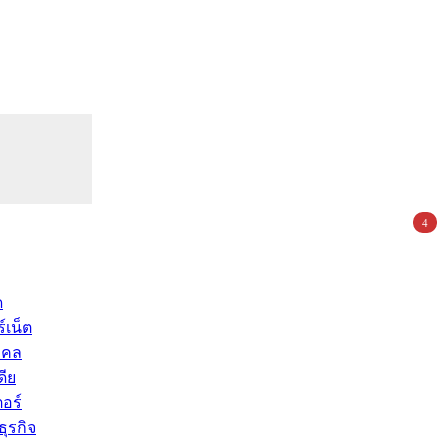
4
ด
์เน็ต
คคล
ดีย
อร์
ุรกิจ