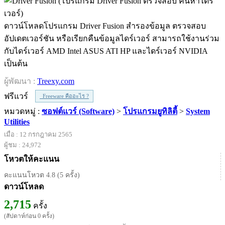
ดาวน์โหลดโปรแกรม Driver Fusion สำรองข้อมูล ตรวจสอบ
อัปเดตเวอร์ชัน หรือเรียกคืนข้อมูลไดร์เวอร์ สามารถใช้งานร่วม
กับไดร์เวอร์ AMD Intel ASUS ATI HP และไดร์เวอร์ NVIDIA
เป็นต้น
ผู้พัฒนา :
Treexy.com
ฟรีแวร์
Freeware คืออะไร ?
หมวดหมู่ :
ซอฟต์แวร์ (Software)
>
โปรแกรมยูทิลิตี้
>
System
Utilities
เมื่อ : 12 กรกฎาคม 2565
ผู้ชม : 24,972
โหวตให้คะแนน
คะแนนโหวต 4.8 (5 ครั้ง)
ดาวน์โหลด
2,715
ครั้ง
(สัปดาห์ก่อน 0 ครั้ง)