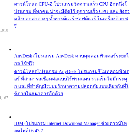
ดาวน์โหลด CPU-Z โปรแกรมวัดความเร็ว CPU อีกหนึ่งโ
ปรแกรม ที่ทุกคน น่าจะมีติดไว้ ดูความเร็ว CPU และ ยังรว
มถึงบอกค่าต่างๆ ทั้งฮารด์แวร์ ซอฟต์แวร์ ในเครื่องด้วย ฟ
รี
1,918
AnyDesk (โปรแกรม AnyDesk ควบคุมคอมพิวเตอร์ระยะไ
กล ใช้ฟรี)
ดาวน์โหลดโปรแกรม AnyDesk โปรแกรมรีโมทคอมพิวเต
อร์ ที่สามารถเชื่อมต่อแบบไร้พรมแดน รวดเร็มไม่มีกระตุ
ก และที่สำคัญมีระบบรักษาความปลอดภัยแบบเดียวกับที่ใ
ช้ภายในธนาคารอีกด้วย
4,167
IDM (โปรแกรม Internet Download Manager ช่วยดาวน์โห
ลดไฟล์) 6.43.7