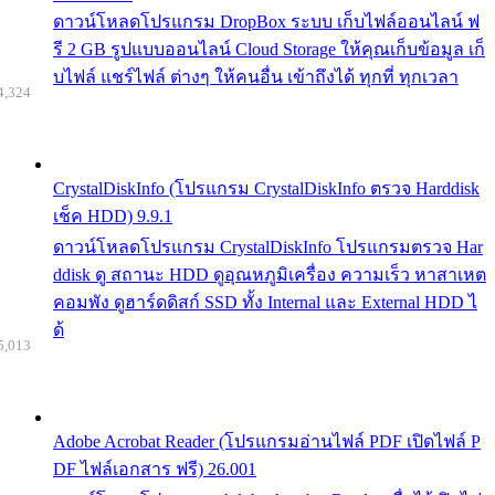
ดาวน์โหลดโปรแกรม DropBox ระบบ เก็บไฟล์ออนไลน์ ฟ
รี 2 GB รูปแบบออนไลน์ Cloud Storage ให้คุณเก็บข้อมูล เก็
บไฟล์ แชร์ไฟล์ ต่างๆ ให้คนอื่น เข้าถึงได้ ทุกที่ ทุกเวลา
4,324
CrystalDiskInfo (โปรแกรม CrystalDiskInfo ตรวจ Harddisk
เช็ค HDD) 9.9.1
ดาวน์โหลดโปรแกรม CrystalDiskInfo โปรแกรมตรวจ Har
ddisk ดู สถานะ HDD ดูอุณหภูมิเครื่อง ความเร็ว หาสาเหต
คอมพัง ดูฮาร์ดดิสก์ SSD ทั้ง Internal และ External HDD ไ
ด้
5,013
Adobe Acrobat Reader (โปรแกรมอ่านไฟล์ PDF เปิดไฟล์ P
DF ไฟล์เอกสาร ฟรี) 26.001