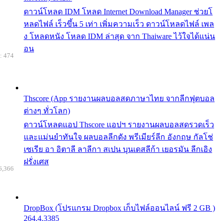
ดาวน์โหลด IDM โหลด Internet Download Manager ช่วยโ
หลดไฟล์ เร็วขึ้น 5 เท่า เพิ่มความเร็ว ดาวน์โหลดไฟล์ เพล
ง โหลดหนัง โหลด IDM ล่าสุด จาก Thaiware ไว้ใจได้แน่น
อน
: 474
Thscore (App รายงานผลบอลสดภาษาไทย จากลีกฟุตบอล
ต่างๆ ทั่วโลก)
ดาวน์โหลดแอป Thscore แอปฯ รายงานผลบอลสดรวดเร็ว
และแม่นยำทันใจ ผลบอลลีกดัง พรีเมียร์ลีก อังกฤษ กัลโช่
เซเรีย อา อิตาลี ลาลีกา สเปน บุนเดสลีก้า เยอรมัน ลีกเอิง
ฝรั่งเศส
6,366
DropBox (โปรแกรม Dropbox เก็บไฟล์ออนไลน์ ฟรี 2 GB )
264.4.3385