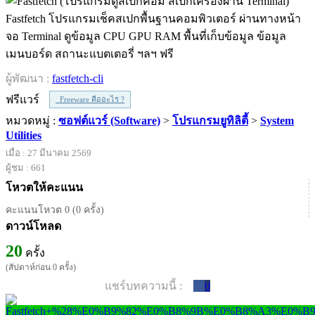
Fastfetch โปรแกรมเช็คสเปกพื้นฐานคอมพิวเตอร์ ผ่านทางหน้า
จอ Terminal ดูข้อมูล CPU GPU RAM พื้นที่เก็บข้อมูล ข้อมูล
เมนบอร์ด สถานะแบตเตอรี่ ฯลฯ ฟรี
ผู้พัฒนา :
fastfetch-cli
ฟรีแวร์
Freeware คืออะไร ?
หมวดหมู่ :
ซอฟต์แวร์ (Software)
>
โปรแกรมยูทิลิตี้
>
System
Utilities
เมื่อ : 27 มีนาคม 2569
ผู้ชม : 661
โหวตให้คะแนน
คะแนนโหวต 0 (0 ครั้ง)
ดาวน์โหลด
20
ครั้ง
(สัปดาห์ก่อน 0 ครั้ง)
แชร์บทความนี้ :
0