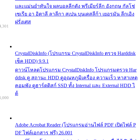
และแม่นยำทันใจ ผลบอลลีกดัง พรีเมียร์ลีก อังกฤษ กัลโช่
เซเรีย อา อิตาลี ลาลีกา สเปน บุนเดสลีก้า เยอรมัน ลีกเอิง
ฝรั่งเศส
4,301
CrystalDiskInfo (โปรแกรม CrystalDiskInfo ตรวจ Harddisk
เช็ค HDD) 9.9.1
ดาวน์โหลดโปรแกรม CrystalDiskInfo โปรแกรมตรวจ Har
ddisk ดู สถานะ HDD ดูอุณหภูมิเครื่อง ความเร็ว หาสาเหต
คอมพัง ดูฮาร์ดดิสก์ SSD ทั้ง Internal และ External HDD ไ
ด้
5,000
Adobe Acrobat Reader (โปรแกรมอ่านไฟล์ PDF เปิดไฟล์ P
DF ไฟล์เอกสาร ฟรี) 26.001