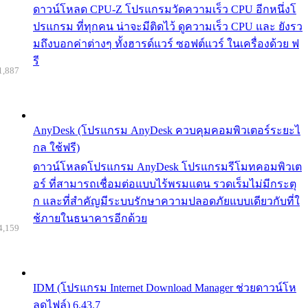
ดาวน์โหลด CPU-Z โปรแกรมวัดความเร็ว CPU อีกหนึ่งโ
ปรแกรม ที่ทุกคน น่าจะมีติดไว้ ดูความเร็ว CPU และ ยังรว
มถึงบอกค่าต่างๆ ทั้งฮารด์แวร์ ซอฟต์แวร์ ในเครื่องด้วย ฟ
รี
1,887
AnyDesk (โปรแกรม AnyDesk ควบคุมคอมพิวเตอร์ระยะไ
กล ใช้ฟรี)
ดาวน์โหลดโปรแกรม AnyDesk โปรแกรมรีโมทคอมพิวเต
อร์ ที่สามารถเชื่อมต่อแบบไร้พรมแดน รวดเร็มไม่มีกระตุ
ก และที่สำคัญมีระบบรักษาความปลอดภัยแบบเดียวกับที่ใ
ช้ภายในธนาคารอีกด้วย
4,159
IDM (โปรแกรม Internet Download Manager ช่วยดาวน์โห
ลดไฟล์) 6.43.7