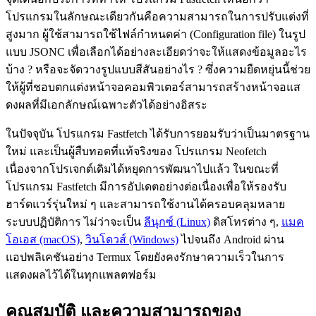
โปรแกรมในลักษณะเดียวกันคือความสามารถในการปรับแต่งที่
สูงมาก ผู้ใช้สามารถใช้ไฟล์กำหนดค่า (Configuration file) ในรูป
แบบ JSONC เพื่อเลือกได้อย่างละเอียดว่าจะให้แสดงข้อมูลอะไร
บ้าง ? หรือจะจัดวางรูปแบบสีสันอย่างไร ? ซึ่งความยืดหยุ่นนี้ช่วย
ให้ผู้ที่ชอบตกแต่งหน้าจอคอมพิวเตอร์สามารถสร้างหน้าจอแส
ดงผลที่มีเอกลักษณ์เฉพาะตัวได้อย่างอิสระ
ในปัจจุบัน โปรแกรม Fastfetch ได้รับการยอมรับว่าเป็นมาตรฐาน
ใหม่ และเป็นผู้สืบทอดที่แท้จริงของ โปรแกรม Neofetch
เนื่องจากโปรเจกต์เดิมได้หยุดการพัฒนาไปแล้ว ในขณะที่
โปรแกรม Fastfetch มีการอัปเดตอย่างต่อเนื่องเพื่อให้รองรับ
ฮาร์ดแวร์รุ่นใหม่ ๆ และสามารถใช้งานได้ครอบคลุมหลาย
ระบบปฏิบัติการ ไม่ว่าจะเป็น
ลีนุกซ์ (Linux)
ดิสโทรต่าง ๆ,
แมค
โอเอส (macOS)
,
วินโดวส์ (Windows)
ไปจนถึง Android ผ่าน
แอปพลิเคชันอย่าง Termux โดยยังคงรักษาความเร็วในการ
แสดงผลไว้ได้ในทุกแพลตฟอร์ม
คุณสมบัติ และความสามารถของ