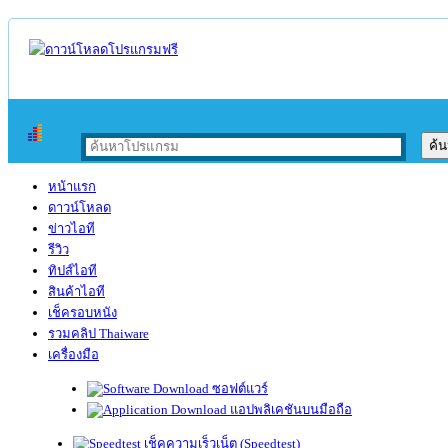
หน้าแรก
ดาวน์โหลด
ข่าวไอที
รีวิว
ทิปส์ไอที
สินค้าไอที
เช็ครอบหนัง
รวมคลิป Thaiware
เครื่องมือ
ซอฟต์แวร์
แอปพลิเคชันบนมือถือ
เช็คความเร็วเน็ต (Speedtest)