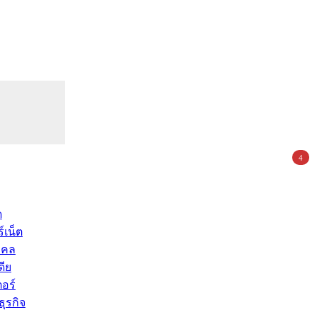
4
ด
์เน็ต
คคล
ดีย
อร์
ุรกิจ