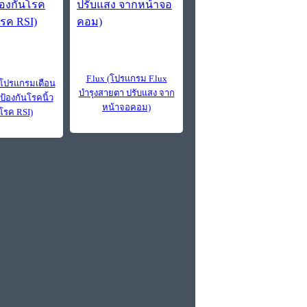
F.lux (โปรแกรม F.lux
(โปรแกรมเตือน
บำรุงสายตา ปรับแสง จาก
ป้องกันโรคนิ้ว
หน้าจอคอม)
 โรค RSI)