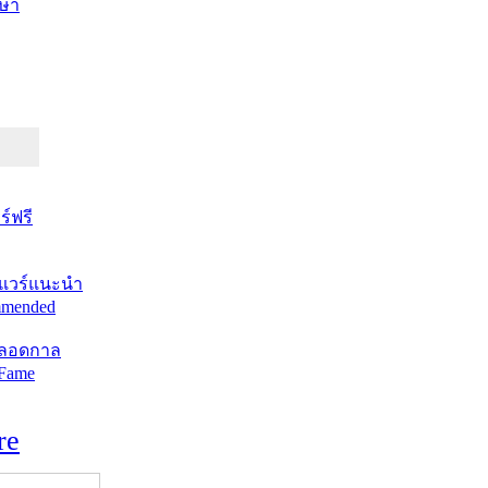
ษา
์ฟรี
แวร์แนะนำ
mended
ตลอดกาล
 Fame
re