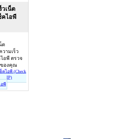
็วเน็ต
ช็คไอพี
น็ต
บความเร็ว
คไอพี ตรวจ
ีของคุณ
ไอพี