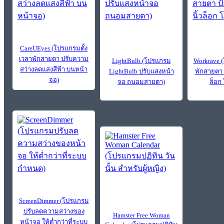
CareUEyes (โปรแกรมตั้ง
เวลาพักสายตา ปรับความ
LightBulb (โปรแกรม
Workrave 
สว่างลดแสงสีฟ้า บนหน้า
LightBulb ปรับแสงหน้า
พักสายตา 
จอ)
จอ ถนอมสายตา)
ล็อก
ScreenDimmer (โปรแกรม
ปรับลดความสว่างของ
Hamster Free Woman
หน้าจอ ให้ต่ำกว่าที่ระบบ