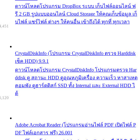
ดาวน์โหลดโปรแกรม DropBox ระบบ เก็บไฟล์ออนไลน์ ฟ
รี 2 GB รูปแบบออนไลน์ Cloud Storage ให้คุณเก็บข้อมูล เก็
บไฟล์ แชร์ไฟล์ ต่างๆ ให้คนอื่น เข้าถึงได้ ทุกที่ ทุกเวลา
4,451
CrystalDiskInfo (โปรแกรม CrystalDiskInfo ตรวจ Harddisk
เช็ค HDD) 9.9.1
ดาวน์โหลดโปรแกรม CrystalDiskInfo โปรแกรมตรวจ Har
ddisk ดู สถานะ HDD ดูอุณหภูมิเครื่อง ความเร็ว หาสาเหต
คอมพัง ดูฮาร์ดดิสก์ SSD ทั้ง Internal และ External HDD ไ
ด้
5,120
Adobe Acrobat Reader (โปรแกรมอ่านไฟล์ PDF เปิดไฟล์ P
DF ไฟล์เอกสาร ฟรี) 26.001