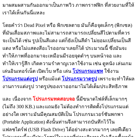
มาผสมผสานกันออกมาเป็นภาพวิว ภาพกราฟฟิก ที่สวยงามที่ให้
เราได้เห็นกันนี่แหละ
โดยคำว่า Dead Pixel หรือ พิกเซลตาย มันก็คือจุดเล็กๆ (พิกเซล)
ที่มันเสื่อมสภาพและไม่สามารถสามารถเปลี่ยนสีไปตามที่ควร
จะเป็นได้ เช่น รูปเป็นสีแดง แต่ก็ยังเป็นสีดำ ไม่ยอมเปลี่ยนเป็นสี
แดง หรือไม่แสดงสีอะไรออกมาเลยก็ได้ ประมาณนี้ ซึ่งมันจะ
ทำให้ภาพที่ออกมาจะเหมือนมีรอยจุดดำๆ บนหน้าจอ และ
ทำให้เรารู้สึก เกิดความรำคาญเวลาใช้งาน เช่น ดูหนัง เล่นเกม
เล่นอินเทอร์เน็ต เปิดเว็บ หรือ เล่น
โปรแกรมแชท
ใช้งาน
โปรแกรมแต่งรูป
หรือแม้แต่
โปรแกรมวาดรูป
เพราะจะทำให้ผล
งานการแต่งรูป วาดรูปของเราออกมาไม่ได้เต็มประสิทธิภาพ
และ เนื่องจาก
โปรแกรมทดสอบจอ
นี้มีขนาดไฟล์ที่เล็กมากๆ
(ไม่ถึง 300 KB.) และแถมยัง ไม่ต้องทำการติดตั้งโปรแกรมแต่
อย่างใด เพราะมันมีคุณสมบัติเป็น โปรแกรมเวอร์ชันพกพา
(Portable Application) ดังนั้นท่านจึงสามารถบันทึกไว้ใน
แฟลชไดร์ฟ (USB Flash Drive) ได้อย่างสะดวกมากๆ เลยทีเดียว