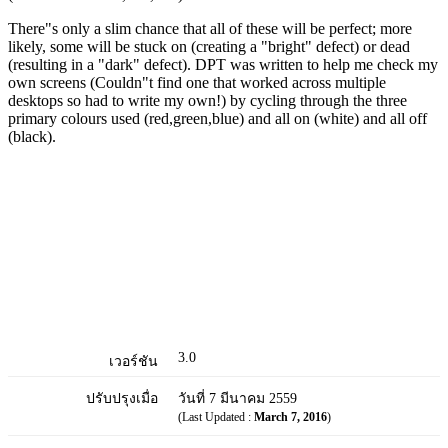
There"s only a slim chance that all of these will be perfect; more
likely, some will be stuck on (creating a "bright" defect) or dead
(resulting in a "dark" defect). DPT was written to help me check my
own screens (Couldn"t find one that worked across multiple
desktops so had to write my own!) by cycling through the three
primary colours used (red,green,blue) and all on (white) and all off
(black).
3.0
เวอร์ชัน
ปรับปรุงเมื่อ
วันที่ 7 มีนาคม 2559
(Last Updated :
March 7, 2016
)