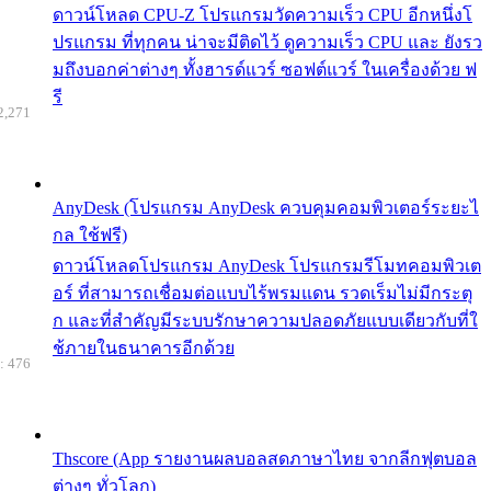
ดาวน์โหลด CPU-Z โปรแกรมวัดความเร็ว CPU อีกหนึ่งโ
ปรแกรม ที่ทุกคน น่าจะมีติดไว้ ดูความเร็ว CPU และ ยังรว
มถึงบอกค่าต่างๆ ทั้งฮารด์แวร์ ซอฟต์แวร์ ในเครื่องด้วย ฟ
รี
2,271
AnyDesk (โปรแกรม AnyDesk ควบคุมคอมพิวเตอร์ระยะไ
กล ใช้ฟรี)
ดาวน์โหลดโปรแกรม AnyDesk โปรแกรมรีโมทคอมพิวเต
อร์ ที่สามารถเชื่อมต่อแบบไร้พรมแดน รวดเร็มไม่มีกระตุ
ก และที่สำคัญมีระบบรักษาความปลอดภัยแบบเดียวกับที่ใ
ช้ภายในธนาคารอีกด้วย
: 476
Thscore (App รายงานผลบอลสดภาษาไทย จากลีกฟุตบอล
ต่างๆ ทั่วโลก)