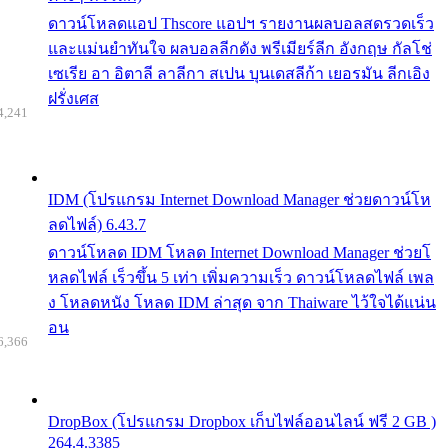
ดาวน์โหลดแอป Thscore แอปฯ รายงานผลบอลสดรวดเร็ว
และแม่นยำทันใจ ผลบอลลีกดัง พรีเมียร์ลีก อังกฤษ กัลโช่
เซเรีย อา อิตาลี ลาลีกา สเปน บุนเดสลีก้า เยอรมัน ลีกเอิง
ฝรั่งเศส
4,241
IDM (โปรแกรม Internet Download Manager ช่วยดาวน์โห
ลดไฟล์) 6.43.7
ดาวน์โหลด IDM โหลด Internet Download Manager ช่วยโ
หลดไฟล์ เร็วขึ้น 5 เท่า เพิ่มความเร็ว ดาวน์โหลดไฟล์ เพล
ง โหลดหนัง โหลด IDM ล่าสุด จาก Thaiware ไว้ใจได้แน่น
อน
6,366
DropBox (โปรแกรม Dropbox เก็บไฟล์ออนไลน์ ฟรี 2 GB )
264.4.3385