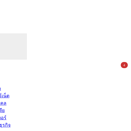
4
ด
์เน็ต
คคล
ดีย
อร์
ุรกิจ