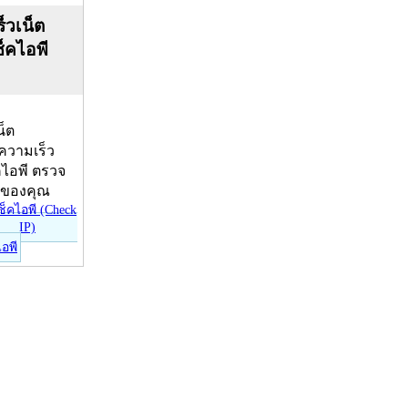
็วเน็ต
ช็คไอพี
น็ต
บความเร็ว
คไอพี ตรวจ
ีของคุณ
ไอพี