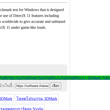
enchmark test for Windows that is designed
use of DirectX 11 features including
rs worldwide to give accurate and unbiased
rectX 11 under game-like loads.
าเว็บนี้ :
3DMark
โหลดโปรแกรม 3DMark
รมทดสอบการ์ดจอ Nvidia