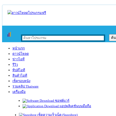
หน้าแรก
ดาวน์โหลด
ข่าวไอที
รีวิว
ทิปส์ไอที
สินค้าไอที
เช็ครอบหนัง
รวมคลิป Thaiware
เครื่องมือ
ซอฟต์แวร์
แอปพลิเคชันบนมือถือ
เช็คความเร็วเน็ต (Speedtest)