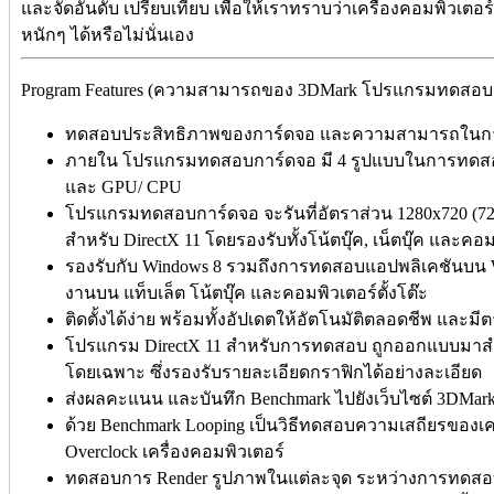
และจัดอันดับ เปรียบเทียบ เพื่อให้เราทราบว่าเครื่องคอมพิวเ
หนักๆ ได้หรือไม่นั่นเอง
Program Features (ความสามารถของ 3DMark โปรแกรมทดสอบก
ทดสอบประสิทธิภาพของการ์ดจอ และความสามารถในการ
ภายใน โปรแกรมทดสอบการ์ดจอ มี 4 รูปแบบในการทดสอบ ไ
และ GPU/ CPU
โปรแกรมทดสอบการ์ดจอ จะรันที่อัตราส่วน 1280x720 (720p)
สำหรับ DirectX 11 โดยรองรับทั้งโน้ตบุ๊ค, เน็ตบุ๊ค และคอม
รองรับกับ Windows 8 รวมถึงการทดสอบแอปพลิเคชันบน Win
งานบน แท็บเล็ต โน้ตบุ๊ค และคอมพิวเตอร์ตั้งโต๊ะ
ติดตั้งได้ง่าย พร้อมทั้งอัปเดตให้อัตโนมัติตลอดชีพ และ
โปรแกรม DirectX 11 สำหรับการทดสอบ ถูกออกแบบมาสำ
โดยเฉพาะ ซึ่งรองรับรายละเอียดกราฟิกได้อย่างละเอียด
ส่งผลคะแนน และบันทึก Benchmark ไปยังเว็บไซต์ 3DMar
ด้วย Benchmark Looping เป็นวิธีทดสอบความเสถียรของเคร
Overclock เครื่องคอมพิวเตอร์
ทดสอบการ Render รูปภาพในแต่ละจุด ระหว่างการทดสอบ