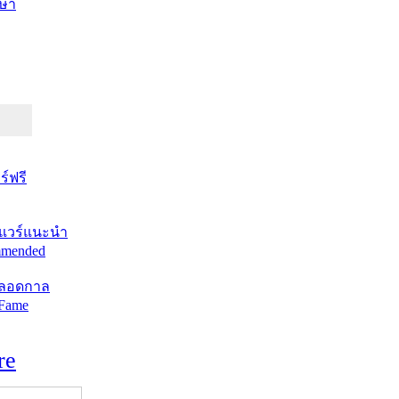
ษา
์ฟรี
แวร์แนะนำ
mended
ตลอดกาล
 Fame
re