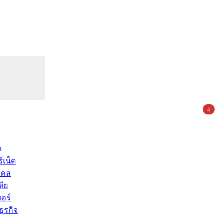
4
ด
์เน็ต
คคล
ดีย
อร์
ุรกิจ