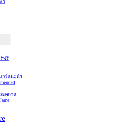
ษา
์ฟรี
แวร์แนะนำ
mended
ตลอดกาล
 Fame
re