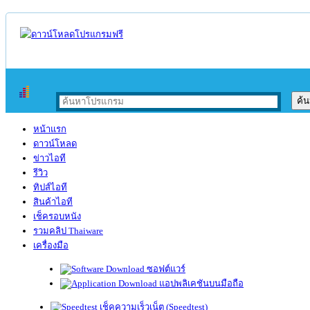
หน้าแรก
ดาวน์โหลด
ข่าวไอที
รีวิว
ทิปส์ไอที
สินค้าไอที
เช็ครอบหนัง
รวมคลิป Thaiware
เครื่องมือ
ซอฟต์แวร์
แอปพลิเคชันบนมือถือ
เช็คความเร็วเน็ต (Speedtest)