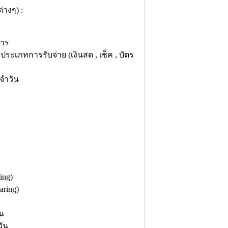
างๆ) :
คาร
เภทการรับจ่าย (เงินสด , เช็ค , บัตร
จำวัน
ing)
ring)
น
ัน