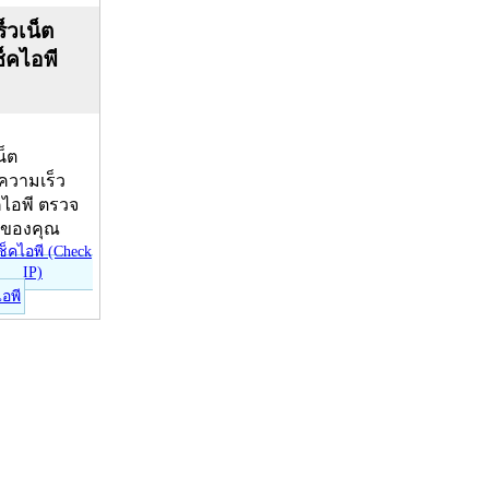
็วเน็ต
ช็คไอพี
น็ต
บความเร็ว
คไอพี ตรวจ
ีของคุณ
ไอพี