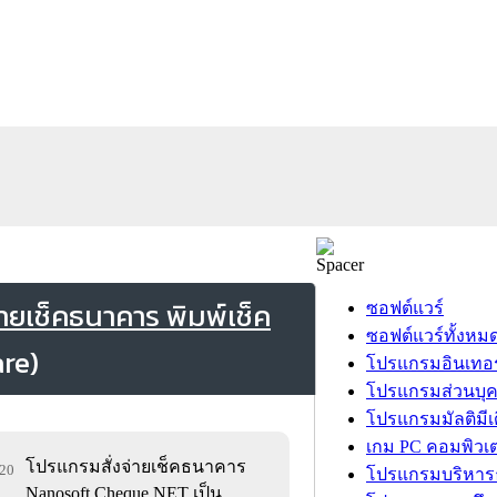
ยเช็คธนาคาร พิมพ์เช็ค
ซอฟต์แวร์
ซอฟต์แวร์ทั้งหม
โปรแกรมอินเทอร
โปรแกรมส่วนบุ
โปรแกรมมัลติมีเ
เกม PC คอมพิวเต
โปรแกรมสั่งจ่ายเช็คธนาคาร
820
โปรแกรมบริหารธ
Nanosoft Cheque.NET เป็น