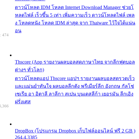
ดาวน์โหลด IDM โหลด Internet Download Manager ช่วยโ
หลดไฟล์ เร็วขึ้น 5 เท่า เพิ่มความเร็ว ดาวน์โหลดไฟล์ เพล
ง โหลดหนัง โหลด IDM ล่าสุด จาก Thaiware ไว้ใจได้แน่น
อน
: 474
Thscore (App รายงานผลบอลสดภาษาไทย จากลีกฟุตบอล
ต่างๆ ทั่วโลก)
ดาวน์โหลดแอป Thscore แอปฯ รายงานผลบอลสดรวดเร็ว
และแม่นยำทันใจ ผลบอลลีกดัง พรีเมียร์ลีก อังกฤษ กัลโช่
เซเรีย อา อิตาลี ลาลีกา สเปน บุนเดสลีก้า เยอรมัน ลีกเอิง
ฝรั่งเศส
6,366
DropBox (โปรแกรม Dropbox เก็บไฟล์ออนไลน์ ฟรี 2 GB )
264.4.3385