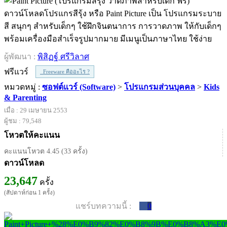
ดาวน์โหลดโปรแกรสีรุ้ง หรือ Paint Picture เป็น โปรแกรมระบาย
สี สนุกๆ สำหรับเด็กๆ ใช้ฝึกจินตนาการ การวาดภาพ ให้กับเด็กๆ
พร้อมเครื่องมือสำเร็จรูปมากมาย มีเมนูเป็นภาษาไทย ใช้ง่าย
ผู้พัฒนา :
พิสิฏฐ์ ศรีวิลาศ
ฟรีแวร์
Freeware คืออะไร ?
หมวดหมู่ :
ซอฟต์แวร์ (Software)
>
โปรแกรมส่วนบุคคล
>
Kids
& Parenting
เมื่อ : 29 เมษายน 2553
ผู้ชม : 79,548
โหวตให้คะแนน
คะแนนโหวต 4.45 (33 ครั้ง)
ดาวน์โหลด
23,647
ครั้ง
(สัปดาห์ก่อน 1 ครั้ง)
แชร์บทความนี้ :
0