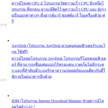
ดาวน์โหลด CPU-Z โปรแกรมวัดความเร็ว CPU อีกหนึ่งโ
ปรแกรม ที่ทุกคน น่าจะมีติดไว้ ดูความเร็ว CPU และ ยังรว
มถึงบอกค่าต่างๆ ทั้งฮารด์แวร์ ซอฟต์แวร์ ในเครื่องด้วย ฟ
รี
1,918
AnyDesk (โปรแกรม AnyDesk ควบคุมคอมพิวเตอร์ระยะไ
กล ใช้ฟรี)
ดาวน์โหลดโปรแกรม AnyDesk โปรแกรมรีโมทคอมพิวเต
อร์ ที่สามารถเชื่อมต่อแบบไร้พรมแดน รวดเร็มไม่มีกระตุ
ก และที่สำคัญมีระบบรักษาความปลอดภัยแบบเดียวกับที่ใ
ช้ภายในธนาคารอีกด้วย
4,167
IDM (โปรแกรม Internet Download Manager ช่วยดาวน์โห
ลดไฟล์) 6.43.7