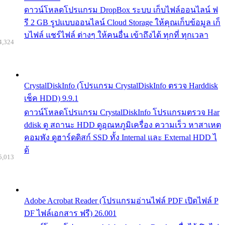
ดาวน์โหลดโปรแกรม DropBox ระบบ เก็บไฟล์ออนไลน์ ฟ
รี 2 GB รูปแบบออนไลน์ Cloud Storage ให้คุณเก็บข้อมูล เก็
บไฟล์ แชร์ไฟล์ ต่างๆ ให้คนอื่น เข้าถึงได้ ทุกที่ ทุกเวลา
4,324
CrystalDiskInfo (โปรแกรม CrystalDiskInfo ตรวจ Harddisk
เช็ค HDD) 9.9.1
ดาวน์โหลดโปรแกรม CrystalDiskInfo โปรแกรมตรวจ Har
ddisk ดู สถานะ HDD ดูอุณหภูมิเครื่อง ความเร็ว หาสาเหต
คอมพัง ดูฮาร์ดดิสก์ SSD ทั้ง Internal และ External HDD ไ
ด้
5,013
Adobe Acrobat Reader (โปรแกรมอ่านไฟล์ PDF เปิดไฟล์ P
DF ไฟล์เอกสาร ฟรี) 26.001