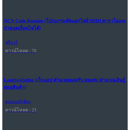
NCN Code Rename (โปรแกรมคัดแยกไฟล์ MIDI คาราโอเกะ
กำหนดเงื่อนไขได้)
ฟรีแวร์
ดาวน์โหลด : 70
LoanSysOnline (เว็บแอป คำนวณยอดรับ ยอดส่ง คำนวณเงินกู้
ผ่อนสินค้า)
คอมเมอร์เชียล
ดาวน์โหลด : 23