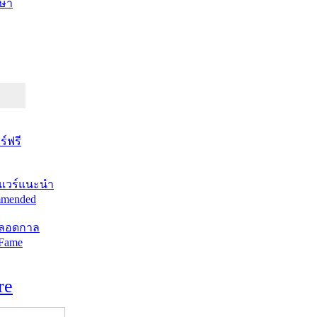
ษา
์ฟรี
แวร์แนะนำ
mended
ตลอดกาล
 Fame
re