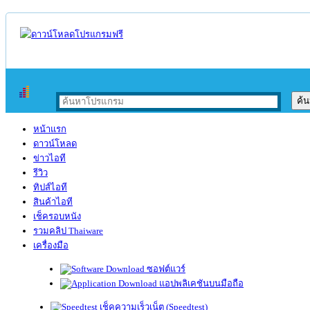
หน้าแรก
ดาวน์โหลด
ข่าวไอที
รีวิว
ทิปส์ไอที
สินค้าไอที
เช็ครอบหนัง
รวมคลิป Thaiware
เครื่องมือ
ซอฟต์แวร์
แอปพลิเคชันบนมือถือ
เช็คความเร็วเน็ต (Speedtest)