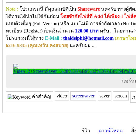
Note :
โปรแกรมนี้ มีคุณสมบัติเป็น
Shareware
นะครับ ทางผู้พั
ได้ท่านได้นำไปใช้กันก่อน
โดยจำกัดไฟล์ที่ Add ได้เพียง 1 ไฟล์
แบบตัวเต็มๆ (Full Version) หรือ แบบไม่มี การจำกัดเวลา (No Tim
ทะเบียน (Register) เป็นเงินจำนวน
120.00 บาท
ครับ .. โดยท่านส
โปรแกรมนี้ได้ทาง
E-Mail :
thaidelphi@hotmail.com
(ภาษาไทย
6216-9335 (คุณเทวัน คงสบาย)
นะครับผม ...
แชร์หน้
video
screensaver
saver
screen
คำสำคัญ
ภ
รีวิว
ดาวน์โหลด
สั่