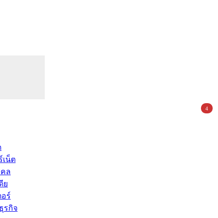
4
ด
์เน็ต
คคล
ดีย
อร์
ุรกิจ