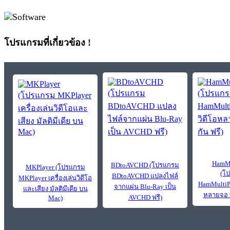
โปรแกรมที่เกี่ยวข้อง !
HamMu
BDtoAVCHD (โปรแกรม
MKPlayer (โปรแกรม
(โ
BDtoAVCHD แปลงไฟล์
MKPlayer เครื่องเล่นวิดีโอ
HamMultiPl
จากแผ่น Blu-Ray เป็น
และเสียง มัลติมีเดีย บน
หลายจอ พ
AVCHD ฟรี)
Mac)