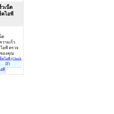
็วเน็ต
ช็คไอพี
น็ต
บความเร็ว
คไอพี ตรวจ
ีของคุณ
ไอพี