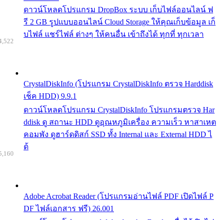
ดาวน์โหลดโปรแกรม DropBox ระบบ เก็บไฟล์ออนไลน์ ฟ
รี 2 GB รูปแบบออนไลน์ Cloud Storage ให้คุณเก็บข้อมูล เก็
บไฟล์ แชร์ไฟล์ ต่างๆ ให้คนอื่น เข้าถึงได้ ทุกที่ ทุกเวลา
4,522
CrystalDiskInfo (โปรแกรม CrystalDiskInfo ตรวจ Harddisk
เช็ค HDD) 9.9.1
ดาวน์โหลดโปรแกรม CrystalDiskInfo โปรแกรมตรวจ Har
ddisk ดู สถานะ HDD ดูอุณหภูมิเครื่อง ความเร็ว หาสาเหต
คอมพัง ดูฮาร์ดดิสก์ SSD ทั้ง Internal และ External HDD ไ
ด้
5,160
Adobe Acrobat Reader (โปรแกรมอ่านไฟล์ PDF เปิดไฟล์ P
DF ไฟล์เอกสาร ฟรี) 26.001