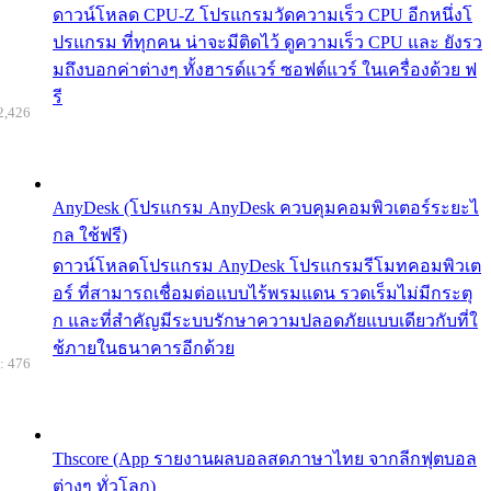
ดาวน์โหลด CPU-Z โปรแกรมวัดความเร็ว CPU อีกหนึ่งโ
ปรแกรม ที่ทุกคน น่าจะมีติดไว้ ดูความเร็ว CPU และ ยังรว
มถึงบอกค่าต่างๆ ทั้งฮารด์แวร์ ซอฟต์แวร์ ในเครื่องด้วย ฟ
รี
2,426
AnyDesk (โปรแกรม AnyDesk ควบคุมคอมพิวเตอร์ระยะไ
กล ใช้ฟรี)
ดาวน์โหลดโปรแกรม AnyDesk โปรแกรมรีโมทคอมพิวเต
อร์ ที่สามารถเชื่อมต่อแบบไร้พรมแดน รวดเร็มไม่มีกระตุ
ก และที่สำคัญมีระบบรักษาความปลอดภัยแบบเดียวกับที่ใ
ช้ภายในธนาคารอีกด้วย
: 476
Thscore (App รายงานผลบอลสดภาษาไทย จากลีกฟุตบอล
ต่างๆ ทั่วโลก)