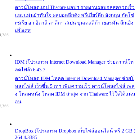
ดาวน์โหลดแอป Thscore แอปฯ รายงานผลบอลสดรวดเร็ว
และแม่นยำทันใจ ผลบอลลีกดัง พรีเมียร์ลีก อังกฤษ กัลโช่
เซเรีย อา อิตาลี ลาลีกา สเปน บุนเดสลีก้า เยอรมัน ลีกเอิง
ฝรั่งเศส
4,286
IDM (โปรแกรม Internet Download Manager ช่วยดาวน์โห
ลดไฟล์) 6.43.7
ดาวน์โหลด IDM โหลด Internet Download Manager ช่วยโ
หลดไฟล์ เร็วขึ้น 5 เท่า เพิ่มความเร็ว ดาวน์โหลดไฟล์ เพล
ง โหลดหนัง โหลด IDM ล่าสุด จาก Thaiware ไว้ใจได้แน่น
อน
6,366
DropBox (โปรแกรม Dropbox เก็บไฟล์ออนไลน์ ฟรี 2 GB )
264.4.3385