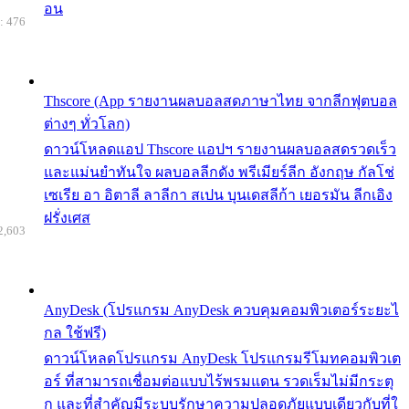
อน
: 476
Thscore (App รายงานผลบอลสดภาษาไทย จากลีกฟุตบอล
ต่างๆ ทั่วโลก)
ดาวน์โหลดแอป Thscore แอปฯ รายงานผลบอลสดรวดเร็ว
และแม่นยำทันใจ ผลบอลลีกดัง พรีเมียร์ลีก อังกฤษ กัลโช่
เซเรีย อา อิตาลี ลาลีกา สเปน บุนเดสลีก้า เยอรมัน ลีกเอิง
ฝรั่งเศส
2,603
AnyDesk (โปรแกรม AnyDesk ควบคุมคอมพิวเตอร์ระยะไ
กล ใช้ฟรี)
ดาวน์โหลดโปรแกรม AnyDesk โปรแกรมรีโมทคอมพิวเต
อร์ ที่สามารถเชื่อมต่อแบบไร้พรมแดน รวดเร็มไม่มีกระตุ
ก และที่สำคัญมีระบบรักษาความปลอดภัยแบบเดียวกับที่ใ