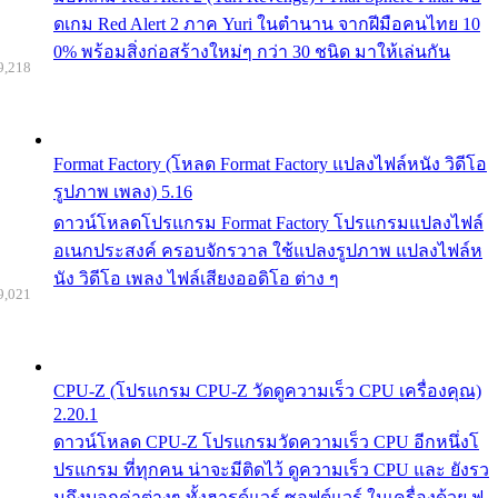
ดเกม Red Alert 2 ภาค Yuri ในตำนาน จากฝีมือคนไทย 10
0% พร้อมสิ่งก่อสร้างใหม่ๆ กว่า 30 ชนิด มาให้เล่นกัน
9,218
Format Factory (โหลด Format Factory แปลงไฟล์หนัง วิดีโอ
รูปภาพ เพลง) 5.16
ดาวน์โหลดโปรแกรม Format Factory โปรแกรมแปลงไฟล์
อเนกประสงค์ ครอบจักรวาล ใช้แปลงรูปภาพ แปลงไฟล์ห
นัง วิดีโอ เพลง ไฟล์เสียงออดิโอ ต่าง ๆ
9,021
CPU-Z (โปรแกรม CPU-Z วัดดูความเร็ว CPU เครื่องคุณ)
2.20.1
ดาวน์โหลด CPU-Z โปรแกรมวัดความเร็ว CPU อีกหนึ่งโ
ปรแกรม ที่ทุกคน น่าจะมีติดไว้ ดูความเร็ว CPU และ ยังรว
มถึงบอกค่าต่างๆ ทั้งฮารด์แวร์ ซอฟต์แวร์ ในเครื่องด้วย ฟ