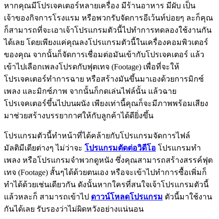
หากคุณมีโปรเจคเตอร์หลายเครื่อง มีร้านอาหาร มีผับ เป็น
เจ้าของกิจการโรงแรม หรือพวกรับจัดการอีเว้นท์บ่อยๆ ละก็คุณ
ก็สามารถที่จะเอาเจ้าโปรแกรมตัวนี้ไปทำการทดลองใช้งานกัน
ได้เลย โดยเพียงแค่คุณลงโปรแกรมตัวนี้ในเครื่องคอมพิวเตอร์
ของคุณ จากนั้นก็จัดการเชื่อมต่อมันเข้ากับโปรเจคเตอร์ แล้ว
เข้าไปเลือกเพลงโปรดกับฟุตเทจ (Footage) เพื่อที่จะให้
โปรเจคเตอร์ทำการฉาย หรือสร้างมันขึ้นมาเองด้วยการมิกซ์
เพลง และมิกซ์ภาพ จากนั้นก็กดเล่นไฟล์นั้น แล้วฉาย
โปรเจคเตอร์ขึ้นไปบนผนัง เพียงเท่านี้คุณก็จะมีภาพพร้อมเสียง
มาช่วยสร้างบรรยากาศให้กับลูกค้าได้ดียิ่งขึ้น
โปรแกรมตัวนี้ทำหน้าที่ได้คล้ายกับโปรแกรมจัดการไฟล์
มัลติมีเดียต่างๆ ไม่ว่าจะ
โปรแกรมตัดต่อวิดีโอ
โปรแกรมทำ
เพลง หรือโปรแกรมจำพวกดูหนัง ซึ่งคุณสามารถสร้างสรรค์ฟุต
เทจ (Footage) สั้นๆได้ด้วยตนเอง หรือจะเข้าไปทำการซื้อเพิ่มก็
ทำได้ด้วยเช่นเดียวกัน ดังนั้นหากใครที่สนใจเจ้าโปรแกรมตัวนี้
แล้วหละก็ สามารถเข้าไป
ดาวน์โหลดโปรแกรม
ตัวนี้มาใช้งาน
กันได้เลย รับรองว่าไม่ผิดหวังอย่างแน่นอน