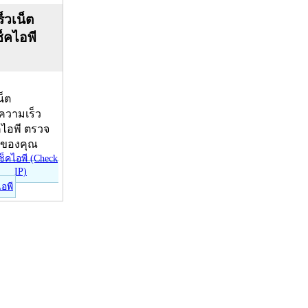
็วเน็ต
ช็คไอพี
น็ต
บความเร็ว
คไอพี ตรวจ
ีของคุณ
ไอพี