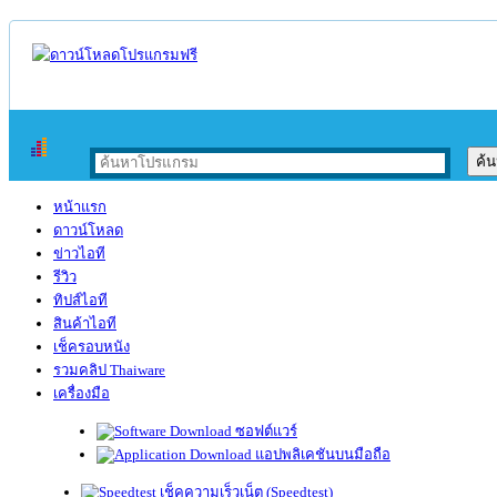
หน้าแรก
ดาวน์โหลด
ข่าวไอที
รีวิว
ทิปส์ไอที
สินค้าไอที
เช็ครอบหนัง
รวมคลิป Thaiware
เครื่องมือ
ซอฟต์แวร์
แอปพลิเคชันบนมือถือ
เช็คความเร็วเน็ต (Speedtest)