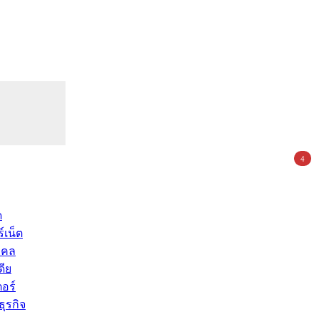
4
ด
์เน็ต
คคล
ดีย
อร์
ุรกิจ