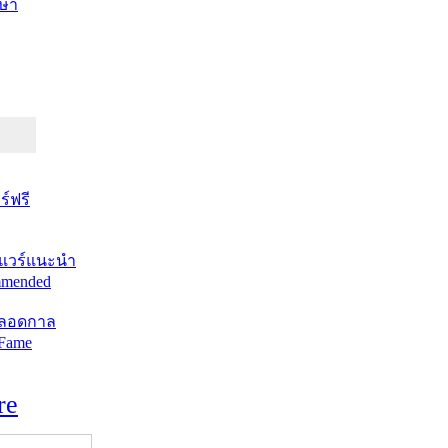
ษา
์ฟรี
แวร์แนะนำ
mended
ตลอดกาล
 Fame
re