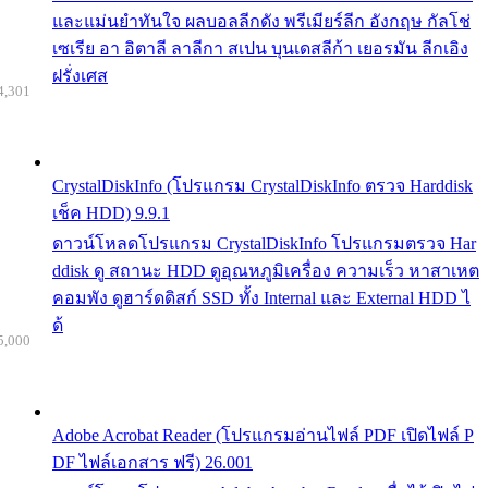
และแม่นยำทันใจ ผลบอลลีกดัง พรีเมียร์ลีก อังกฤษ กัลโช่
เซเรีย อา อิตาลี ลาลีกา สเปน บุนเดสลีก้า เยอรมัน ลีกเอิง
ฝรั่งเศส
4,301
CrystalDiskInfo (โปรแกรม CrystalDiskInfo ตรวจ Harddisk
เช็ค HDD) 9.9.1
ดาวน์โหลดโปรแกรม CrystalDiskInfo โปรแกรมตรวจ Har
ddisk ดู สถานะ HDD ดูอุณหภูมิเครื่อง ความเร็ว หาสาเหต
คอมพัง ดูฮาร์ดดิสก์ SSD ทั้ง Internal และ External HDD ไ
ด้
5,000
Adobe Acrobat Reader (โปรแกรมอ่านไฟล์ PDF เปิดไฟล์ P
DF ไฟล์เอกสาร ฟรี) 26.001