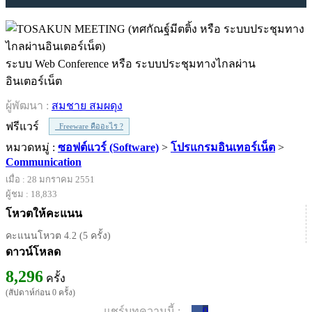
ระบบ Web Conference หรือ ระบบประชุมทางไกลผ่าน
อินเตอร์เน็ต
ผู้พัฒนา :
สมชาย สมผดุง
ฟรีแวร์
Freeware คืออะไร ?
หมวดหมู่ :
ซอฟต์แวร์ (Software)
>
โปรแกรมอินเทอร์เน็ต
>
Communication
เมื่อ : 28 มกราคม 2551
ผู้ชม : 18,833
โหวตให้คะแนน
คะแนนโหวต 4.2 (5 ครั้ง)
ดาวน์โหลด
8,296
ครั้ง
(สัปดาห์ก่อน 0 ครั้ง)
แชร์บทความนี้ :
0