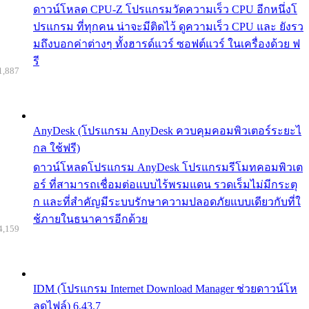
ดาวน์โหลด CPU-Z โปรแกรมวัดความเร็ว CPU อีกหนึ่งโ
ปรแกรม ที่ทุกคน น่าจะมีติดไว้ ดูความเร็ว CPU และ ยังรว
มถึงบอกค่าต่างๆ ทั้งฮารด์แวร์ ซอฟต์แวร์ ในเครื่องด้วย ฟ
รี
1,887
AnyDesk (โปรแกรม AnyDesk ควบคุมคอมพิวเตอร์ระยะไ
กล ใช้ฟรี)
ดาวน์โหลดโปรแกรม AnyDesk โปรแกรมรีโมทคอมพิวเต
อร์ ที่สามารถเชื่อมต่อแบบไร้พรมแดน รวดเร็มไม่มีกระตุ
ก และที่สำคัญมีระบบรักษาความปลอดภัยแบบเดียวกับที่ใ
ช้ภายในธนาคารอีกด้วย
4,159
IDM (โปรแกรม Internet Download Manager ช่วยดาวน์โห
ลดไฟล์) 6.43.7