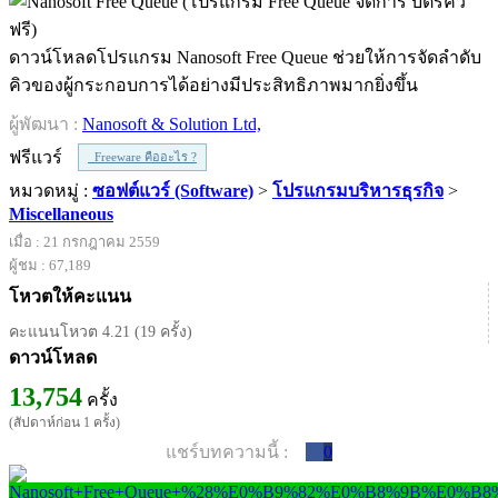
ดาวน์โหลดโปรแกรม Nanosoft Free Queue ช่วยให้การจัดลำดับ
คิวของผู้กระกอบการได้อย่างมีประสิทธิภาพมากยิ่งขึ้น
ผู้พัฒนา :
Nanosoft & Solution Ltd,
ฟรีแวร์
Freeware คืออะไร ?
หมวดหมู่ :
ซอฟต์แวร์ (Software)
>
โปรแกรมบริหารธุรกิจ
>
Miscellaneous
เมื่อ : 21 กรกฎาคม 2559
ผู้ชม : 67,189
โหวตให้คะแนน
คะแนนโหวต 4.21 (19 ครั้ง)
ดาวน์โหลด
13,754
ครั้ง
(สัปดาห์ก่อน 1 ครั้ง)
แชร์บทความนี้ :
0