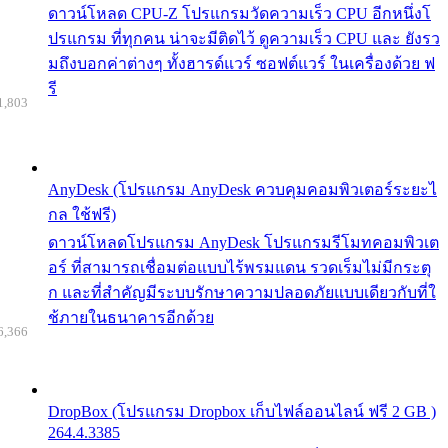
ดาวน์โหลด CPU-Z โปรแกรมวัดความเร็ว CPU อีกหนึ่งโ
ปรแกรม ที่ทุกคน น่าจะมีติดไว้ ดูความเร็ว CPU และ ยังรว
มถึงบอกค่าต่างๆ ทั้งฮารด์แวร์ ซอฟต์แวร์ ในเครื่องด้วย ฟ
รี
1,803
AnyDesk (โปรแกรม AnyDesk ควบคุมคอมพิวเตอร์ระยะไ
กล ใช้ฟรี)
ดาวน์โหลดโปรแกรม AnyDesk โปรแกรมรีโมทคอมพิวเต
อร์ ที่สามารถเชื่อมต่อแบบไร้พรมแดน รวดเร็มไม่มีกระตุ
ก และที่สำคัญมีระบบรักษาความปลอดภัยแบบเดียวกับที่ใ
ช้ภายในธนาคารอีกด้วย
6,366
DropBox (โปรแกรม Dropbox เก็บไฟล์ออนไลน์ ฟรี 2 GB )
264.4.3385