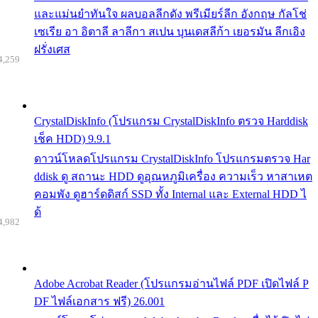
และแม่นยำทันใจ ผลบอลลีกดัง พรีเมียร์ลีก อังกฤษ กัลโช่
เซเรีย อา อิตาลี ลาลีกา สเปน บุนเดสลีก้า เยอรมัน ลีกเอิง
ฝรั่งเศส
4,259
CrystalDiskInfo (โปรแกรม CrystalDiskInfo ตรวจ Harddisk
เช็ค HDD) 9.9.1
ดาวน์โหลดโปรแกรม CrystalDiskInfo โปรแกรมตรวจ Har
ddisk ดู สถานะ HDD ดูอุณหภูมิเครื่อง ความเร็ว หาสาเหต
คอมพัง ดูฮาร์ดดิสก์ SSD ทั้ง Internal และ External HDD ไ
ด้
4,982
Adobe Acrobat Reader (โปรแกรมอ่านไฟล์ PDF เปิดไฟล์ P
DF ไฟล์เอกสาร ฟรี) 26.001