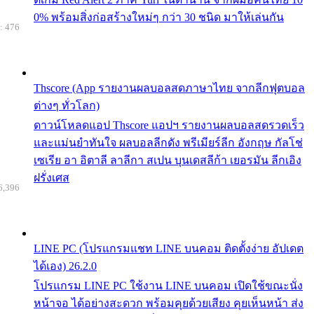
0% พร้อมสิ่งก่อสร้างใหม่ๆ กว่า 30 ชนิด มาให้เล่นกัน
: 476
Thscore (App รายงานผลบอลสดภาษาไทย จากลีกฟุตบอล
ต่างๆ ทั่วโลก)
ดาวน์โหลดแอป Thscore แอปฯ รายงานผลบอลสดรวดเร็ว
และแม่นยำทันใจ ผลบอลลีกดัง พรีเมียร์ลีก อังกฤษ กัลโช่
เซเรีย อา อิตาลี ลาลีกา สเปน บุนเดสลีก้า เยอรมัน ลีกเอิง
ฝรั่งเศส
6,396
LINE PC (โปรแกรมแชท LINE บนคอม ติดตั้งง่าย อัปเดต
ได้เอง) 26.2.0
โปรแกรม LINE PC ใช้งาน LINE บนคอม เปิดใช้ขณะนั่ง
หน้าจอ ได้อย่างสะดวก พร้อมคุยด้วยเสียง คุยเห็นหน้า ส่ง