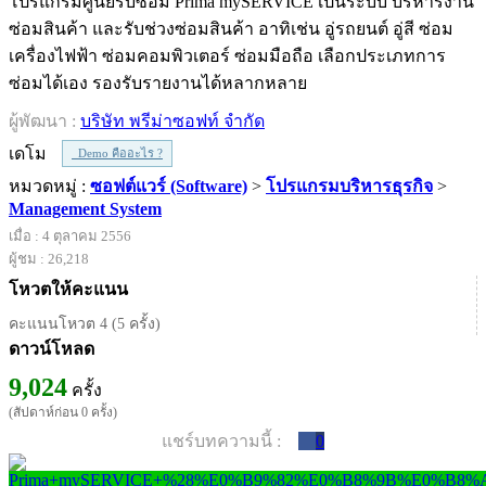
โปรแกรมศูนย์รับซ่อม Prima mySERVICE เป็นระบบ บริหารงาน
ซ่อมสินค้า และรับช่วงซ่อมสินค้า อาทิเช่น อู่รถยนต์ อู่สี ซ่อม
เครื่องไฟฟ้า ซ่อมคอมพิวเตอร์ ซ่อมมือถือ เลือกประเภทการ
ซ่อมได้เอง รองรับรายงานได้หลากหลาย
ผู้พัฒนา :
บริษัท พรีม่าซอฟท์ จำกัด
เดโม
Demo คืออะไร ?
หมวดหมู่ :
ซอฟต์แวร์ (Software)
>
โปรแกรมบริหารธุรกิจ
>
Management System
เมื่อ : 4 ตุลาคม 2556
ผู้ชม : 26,218
โหวตให้คะแนน
คะแนนโหวต 4 (5 ครั้ง)
ดาวน์โหลด
9,024
ครั้ง
(สัปดาห์ก่อน 0 ครั้ง)
แชร์บทความนี้ :
0