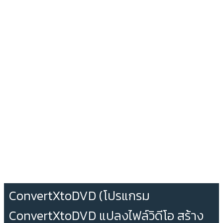
ConvertXtoDVD (โปรแกรม
ConvertXtoDVD แปลงไฟล์วิดีโอ สร้าง