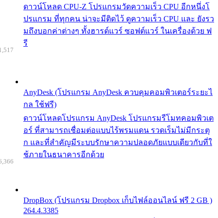
ดาวน์โหลด CPU-Z โปรแกรมวัดความเร็ว CPU อีกหนึ่งโ
ปรแกรม ที่ทุกคน น่าจะมีติดไว้ ดูความเร็ว CPU และ ยังรว
มถึงบอกค่าต่างๆ ทั้งฮารด์แวร์ ซอฟต์แวร์ ในเครื่องด้วย ฟ
รี
1,517
AnyDesk (โปรแกรม AnyDesk ควบคุมคอมพิวเตอร์ระยะไ
กล ใช้ฟรี)
ดาวน์โหลดโปรแกรม AnyDesk โปรแกรมรีโมทคอมพิวเต
อร์ ที่สามารถเชื่อมต่อแบบไร้พรมแดน รวดเร็มไม่มีกระตุ
ก และที่สำคัญมีระบบรักษาความปลอดภัยแบบเดียวกับที่ใ
ช้ภายในธนาคารอีกด้วย
6,366
DropBox (โปรแกรม Dropbox เก็บไฟล์ออนไลน์ ฟรี 2 GB )
264.4.3385