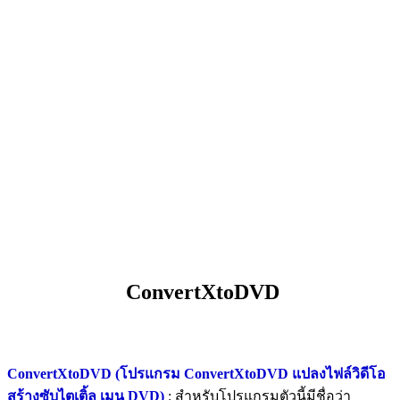
ConvertXtoDVD
ConvertXtoDVD (โปรแกรม ConvertXtoDVD แปลงไฟล์วิดีโอ
สร้างซับไตเติ้ล เมนู DVD)
: สำหรับโปรแกรมตัวนี้มีชื่อว่า