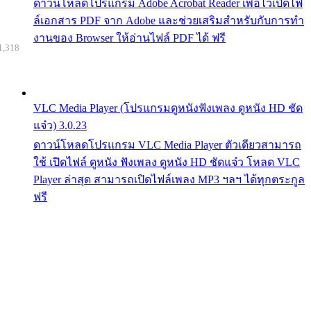
ดาวน์โหลดโปรแกรม Adobe Acrobat Reader เพื่อไว้เปิดไฟ
ล์เอกสาร PDF จาก Adobe และช่วยเสริมสำหรับกับการทำ
งานของ Browser ให้อ่านไฟล์ PDF ได้ ฟรี
1,318
VLC Media Player (โปรแกรมดูหนังฟังเพลง ดูหนัง HD ชัด
แจ๋ว) 3.0.23
ดาวน์โหลดโปรแกรม VLC Media Player ตัวเดียวสามารถ
ใช้ เปิดไฟล์ ดูหนัง ฟังเพลง ดูหนัง HD ชัดแจ๋ว โหลด VLC
Player ล่าสุด สามารถเปิดไฟล์เพลง MP3 ฯลฯ ได้ทุกตระกูล
ฟรี