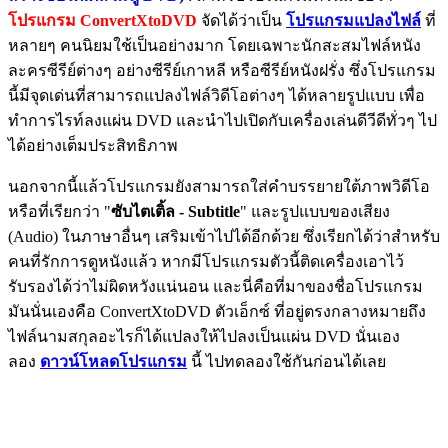
โปรแกรม ConvertXtoDVD
จัดได้ว่าเป็น
โปรแกรมแปลงไฟล์
ที่
หลายๆ คนนิยมใช้เป็นอย่างมาก โดยเฉพาะนักสะสมไฟล์หนัง
ละครซีรีย์ต่างๆ อย่างซีรีย์เกาหลี หรือซีรีย์หนังฝรั่ง ซึ่งโปรแกรม
นี้มีจุดเด่นที่สามารถแปลงไฟล์วิดีโอต่างๆ ได้หลายรูปแบบ เพื่อ
ทำการไรท์ลงแผ่น DVD และนำไปเปิดกับเครื่องเล่นดีวีดีทั่วๆ ไป
ได้อย่างเต็มประสิทธิภาพ
นอกจากนี้แล้วโปรแกรมยังสามารถใส่คำบรรยายใต้ภาพวิดีโอ
หรือที่เรียกว่า "
ซับไตเติ้ล - Subtitle
" และรูปแบบของเสียง
(Audio) ในภาษาอื่นๆ เสริมเข้าไปได้อีกด้วย ซึ่งเรียกได้ว่าสำหรับ
คนที่รักการดูหนังแล้ว หากมีโปรแกรมตัวนี้ติดเครื่องเอาไว้
รับรองได้ว่าไม่ผิดหวังแน่นอน และนี่คือที่มาของชื่อโปรแกรม
มันนั่นเองคือ ConvertXtoDVD ตัวเอ็กซ์ ที่อยู่ตรงกลางหมายถึง
ไฟล์นามสกุลอะไรก็ได้แปลงให้ไปลงเป็นแผ่น DVD นั่นเอง
ลอง
ดาวน์โหลดโปรแกรม
นี้ ไปทดลองใช้กันก่อนได้เลย