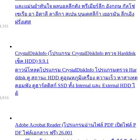
และแม่นยำทันใจ ผลบอลลีกดัง พรีเมียร์ลีก อังกฤษ กัลโช่
เซเรีย อา อิตาลี ลาลีกา สเปน บุนเดสลีก้า เยอรมัน ลีกเอิง
ฝรั่งเศส
4,191
CrystalDiskInfo (โปรแกรม CrystalDiskInfo ตรวจ Harddisk
เช็ค HDD) 9.9.1
ดาวน์โหลดโปรแกรม CrystalDiskInfo โปรแกรมตรวจ Har
ddisk ดู สถานะ HDD ดูอุณหภูมิเครื่อง ความเร็ว หาสาเหต
คอมพัง ดูฮาร์ดดิสก์ SSD ทั้ง Internal และ External HDD ไ
ด้
4,916
Adobe Acrobat Reader (โปรแกรมอ่านไฟล์ PDF เปิดไฟล์ P
DF ไฟล์เอกสาร ฟรี) 26.001