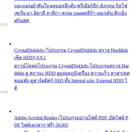
และแม่นยำทันใจ ผลบอลลีกดัง พรีเมียร์ลีก อังกฤษ กัลโช่
เซเรีย อา อิตาลี ลาลีกา สเปน บุนเดสลีก้า เยอรมัน ลีกเอิง
ฝรั่งเศส
4,301
CrystalDiskInfo (โปรแกรม CrystalDiskInfo ตรวจ Harddisk
เช็ค HDD) 9.9.1
ดาวน์โหลดโปรแกรม CrystalDiskInfo โปรแกรมตรวจ Har
ddisk ดู สถานะ HDD ดูอุณหภูมิเครื่อง ความเร็ว หาสาเหต
คอมพัง ดูฮาร์ดดิสก์ SSD ทั้ง Internal และ External HDD ไ
ด้
5,000
Adobe Acrobat Reader (โปรแกรมอ่านไฟล์ PDF เปิดไฟล์ P
DF ไฟล์เอกสาร ฟรี) 26.001