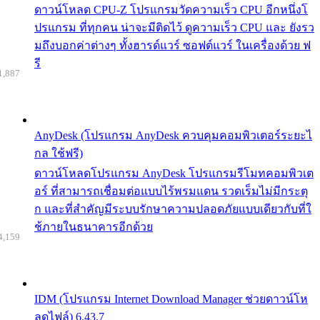
ดาวน์โหลด CPU-Z โปรแกรมวัดความเร็ว CPU อีกหนึ่งโ
ปรแกรม ที่ทุกคน น่าจะมีติดไว้ ดูความเร็ว CPU และ ยังรว
มถึงบอกค่าต่างๆ ทั้งฮารด์แวร์ ซอฟต์แวร์ ในเครื่องด้วย ฟ
รี
1,887
AnyDesk (โปรแกรม AnyDesk ควบคุมคอมพิวเตอร์ระยะไ
กล ใช้ฟรี)
ดาวน์โหลดโปรแกรม AnyDesk โปรแกรมรีโมทคอมพิวเต
อร์ ที่สามารถเชื่อมต่อแบบไร้พรมแดน รวดเร็มไม่มีกระตุ
ก และที่สำคัญมีระบบรักษาความปลอดภัยแบบเดียวกับที่ใ
ช้ภายในธนาคารอีกด้วย
4,159
IDM (โปรแกรม Internet Download Manager ช่วยดาวน์โห
ลดไฟล์) 6.43.7