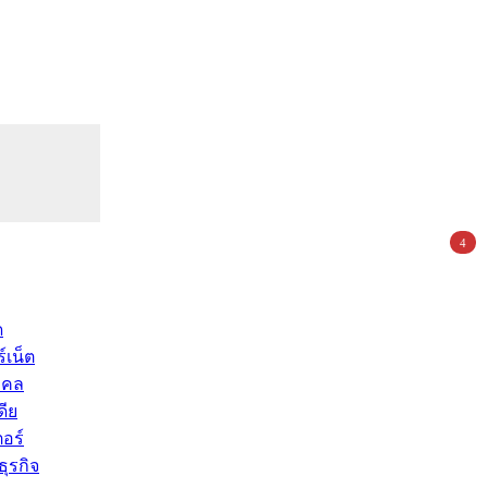
4
ด
์เน็ต
คคล
ดีย
อร์
ุรกิจ