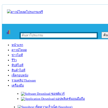
หน้าแรก
ดาวน์โหลด
ข่าวไอที
รีวิว
ทิปส์ไอที
สินค้าไอที
เช็ครอบหนัง
รวมคลิป Thaiware
เครื่องมือ
ซอฟต์แวร์
แอปพลิเคชันบนมือถือ
เช็คความเร็วเน็ต (Speedtest)