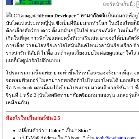
0
แชร์หน้าเว็บนี้ :
From Developer
"
ทามาก๊อตจิ
เป็นเกมกดที่อย
บันไดแห่งประเทศญี่ปุ่น ซึ่งเป็นที่นิยมมากทั่วโลก ในเมืองไทยก็ฮ
ต้องเลี้ยงสัตว์ต่างดาว ตั้งแต่มันอยู่ในไข่ จนกระทั่งฟัก โตเป็นเ
เกิดในที่สุด การฟักไข่แต่ละครั้งที่เราเริ่มเล่น อาจจะได้เป็นสัตว์ที
การเลี้ยง ว่าสนใจหรือเอาใจใส่มันดีแค่ไหนเวลามันร้องเรียก ถ้าเ
ร่างน่ารัก นิสัยดี ไม่ดื้อ แต่ถ้าคุณเลี้ยงแบบไม่ค่อยดูแลเอาใจใส่
(แต่ก็ยังดูน่ารักไปอีกแบบ)
โปรแกรมเกมนี้ผมพยายามทำขึ้นให้เหมือนของจริงมากที่สุด จะต่
จอคอมพิวเตอร์ ไม่สามารถพกติดตัวไปไหนมาไหนได้ นอกเสีย
รือ Notebook ตอนนี้ผมได้เขียนโปรแกรมมาจนถึงเวอร์ชัน 2.1 ซ
จิรุ่นที่ 1 หรือ 2 (บันไดผลิตทามาก๊อตจิออกมาสองรุ่น แต่ละรุ่นก็
เหมือนกัน)
มีอะไรใหม่ในเวอร์ชัน 2.5
:
เปลี่ยนคำว่า "
Color
" เป็น "
Skin
"
แก้ E-Mail Address ใน "About..." เป็น
tooh@cwinapp.com