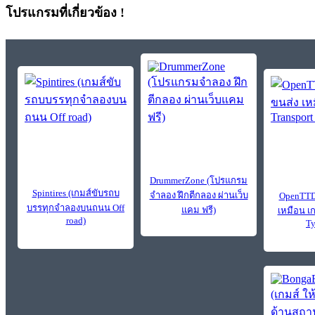
โปรแกรมที่เกี่ยวข้อง !
DrummerZone (โปรแกรม
Spintires (เกมส์ขับรถบ
จำลอง ฝึกตีกลอง ผ่านเว็บ
OpenTTD 
บรรทุกจำลองบนถนน Off
แคม ฟรี)
เหมือน เก
road)
Ty