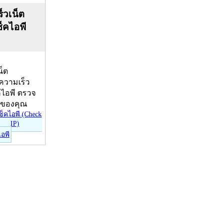
็วเน็ต
ช็คไอพี
น็ต
บความเร็ว
คไอพี ตรวจ
ีของคุณ
ไอพี