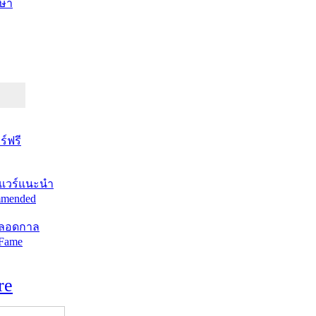
ษา
์ฟรี
แวร์แนะนำ
mended
ตลอดกาล
 Fame
re