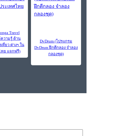
nga Travel
้ความรู้ ด้าน
DvDrum (โปรแกรม
เที่ยว ต่างๆ ใน
DvDrum ฝึกตีกลอง จำลอง
ทย แจกฟรี)
กลองชุด)