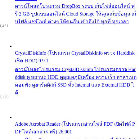
ดาวน์โหลดโปรแกรม DropBox ระบบ เก็บไฟล์ออนไลน์ ฟ
รี 2 GB รูปแบบออนไลน์ Cloud Storage ให้คุณเก็บข้อมูล เก็
บไฟล์ แชร์ไฟล์ ต่างๆ ให้คนอื่น เข้าถึงได้ ทุกที่ ทุกเวลา
4,451
CrystalDiskInfo (โปรแกรม CrystalDiskInfo ตรวจ Harddisk
เช็ค HDD) 9.9.1
ดาวน์โหลดโปรแกรม CrystalDiskInfo โปรแกรมตรวจ Har
ddisk ดู สถานะ HDD ดูอุณหภูมิเครื่อง ความเร็ว หาสาเหต
คอมพัง ดูฮาร์ดดิสก์ SSD ทั้ง Internal และ External HDD ไ
ด้
5,120
Adobe Acrobat Reader (โปรแกรมอ่านไฟล์ PDF เปิดไฟล์ P
DF ไฟล์เอกสาร ฟรี) 26.001