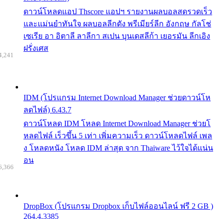
ดาวน์โหลดแอป Thscore แอปฯ รายงานผลบอลสดรวดเร็ว
และแม่นยำทันใจ ผลบอลลีกดัง พรีเมียร์ลีก อังกฤษ กัลโช่
เซเรีย อา อิตาลี ลาลีกา สเปน บุนเดสลีก้า เยอรมัน ลีกเอิง
ฝรั่งเศส
4,241
IDM (โปรแกรม Internet Download Manager ช่วยดาวน์โห
ลดไฟล์) 6.43.7
ดาวน์โหลด IDM โหลด Internet Download Manager ช่วยโ
หลดไฟล์ เร็วขึ้น 5 เท่า เพิ่มความเร็ว ดาวน์โหลดไฟล์ เพล
ง โหลดหนัง โหลด IDM ล่าสุด จาก Thaiware ไว้ใจได้แน่น
อน
6,366
DropBox (โปรแกรม Dropbox เก็บไฟล์ออนไลน์ ฟรี 2 GB )
264.4.3385