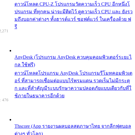
ดาวน์โหลด CPU-Z โปรแกรมวัดความเร็ว CPU อีกหนึ่งโ
ปรแกรม ที่ทุกคน น่าจะมีติดไว้ ดูความเร็ว CPU และ ยังรว
มถึงบอกค่าต่างๆ ทั้งฮารด์แวร์ ซอฟต์แวร์ ในเครื่องด้วย ฟ
รี
2,271
AnyDesk (โปรแกรม AnyDesk ควบคุมคอมพิวเตอร์ระยะไ
กล ใช้ฟรี)
ดาวน์โหลดโปรแกรม AnyDesk โปรแกรมรีโมทคอมพิวเต
อร์ ที่สามารถเชื่อมต่อแบบไร้พรมแดน รวดเร็มไม่มีกระตุ
ก และที่สำคัญมีระบบรักษาความปลอดภัยแบบเดียวกับที่ใ
ช้ภายในธนาคารอีกด้วย
: 476
Thscore (App รายงานผลบอลสดภาษาไทย จากลีกฟุตบอล
ต่างๆ ทั่วโลก)