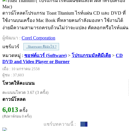
ดาวน์โหลดโปรแกรม Toast Titanium ไรท์แผ่น CD และ DVD ที่
ใช้งานบนเครื่อง Mac Book ที่หลายคนกำลังมองหา ใช้งานได้
ง่ายมีความสามารถครบถ้วนไม่ว่าจะแปลง คัดลอกหรือไรท์แผ่น
ผู้พัฒนา :
Corel Corporation
แชร์แวร์
Shareware คืออะไร ?
หมวดหมู่ :
ซอฟต์แวร์ (Software)
>
โปรแกรมมัลติมีเดีย
>
CD
DVD and Video Player or Burner
เมื่อ : 10 มกราคม 2558
ผู้ชม : 37,603
โหวตให้คะแนน
คะแนนโหวต 3.67 (3 ครั้ง)
ดาวน์โหลด
6,013
ครั้ง
(สัปดาห์ก่อน 0 ครั้ง)
แชร์บทความนี้ :
0