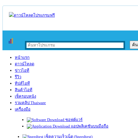
หน้าแรก
ดาวน์โหลด
ข่าวไอที
รีวิว
ทิปส์ไอที
สินค้าไอที
เช็ครอบหนัง
รวมคลิป Thaiware
เครื่องมือ
ซอฟต์แวร์
แอปพลิเคชันบนมือถือ
เช็คความเร็วเน็ต (Speedtest)