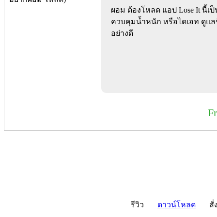
ผอม ต้องโหลด แอป Lose It นี้เป
ควบคุมน้ำหนัก หรือไดเอท ดูแลชี
อย่างดี
F
รีวิว
ดาวน์โหลด
สั่