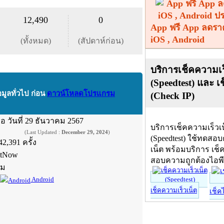
12,490
0
App ฟรี App ลดรา
iOS , Android
(ทั้งหมด)
(สัปดาห์ก่อน)
บริการเช็คความเร
(Speedtest) และ เ
อมูลทั่วไป ก่อน
ดาวน์โหลดโปรแกรม
(Check IP)
ื่อ
วันที่ 29 ธันวาคม 2567
บริการเช็คความเร็วเ
(Last Updated :
December 29, 2024
)
(Speedtest) ใช้ทดสอ
42,391 ครั้ง
เน็ต พร้อมบริการ เช็
itNow
สอบความถูกต้องไอพ
์ม
Android
เช็คความเร็วเน็ต
เช็ค