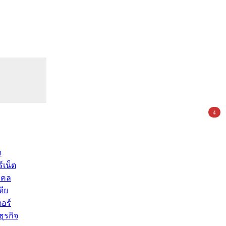
4
ด
์เน็ต
คคล
ดีย
อร์
ุรกิจ