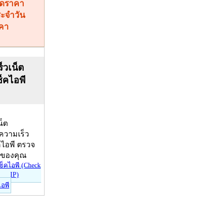
คา
็วเน็ต
ช็คไอพี
น็ต
บความเร็ว
คไอพี ตรวจ
ีของคุณ
ไอพี