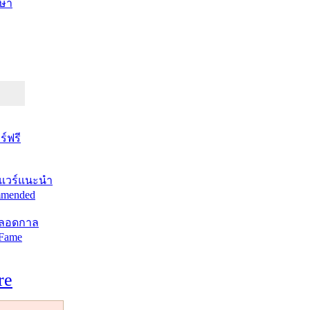
ษา
์ฟรี
แวร์แนะนำ
mended
ตลอดกาล
 Fame
re