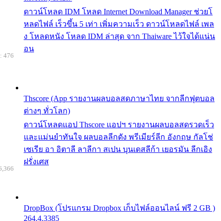
ดาวน์โหลด IDM โหลด Internet Download Manager ช่วยโ
หลดไฟล์ เร็วขึ้น 5 เท่า เพิ่มความเร็ว ดาวน์โหลดไฟล์ เพล
ง โหลดหนัง โหลด IDM ล่าสุด จาก Thaiware ไว้ใจได้แน่น
อน
: 476
Thscore (App รายงานผลบอลสดภาษาไทย จากลีกฟุตบอล
ต่างๆ ทั่วโลก)
ดาวน์โหลดแอป Thscore แอปฯ รายงานผลบอลสดรวดเร็ว
และแม่นยำทันใจ ผลบอลลีกดัง พรีเมียร์ลีก อังกฤษ กัลโช่
เซเรีย อา อิตาลี ลาลีกา สเปน บุนเดสลีก้า เยอรมัน ลีกเอิง
ฝรั่งเศส
6,366
DropBox (โปรแกรม Dropbox เก็บไฟล์ออนไลน์ ฟรี 2 GB )
264.4.3385