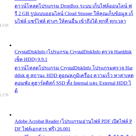
ดาวน์โหลดโปรแกรม DropBox ระบบ เก็บไฟล์ออนไลน์ ฟ
รี 2 GB รูปแบบออนไลน์ Cloud Storage ให้คุณเก็บข้อมูล เก็
บไฟล์ แชร์ไฟล์ ต่างๆ ให้คนอื่น เข้าถึงได้ ทุกที่ ทุกเวลา
4,559
CrystalDiskInfo (โปรแกรม CrystalDiskInfo ตรวจ Harddisk
เช็ค HDD) 9.9.1
ดาวน์โหลดโปรแกรม CrystalDiskInfo โปรแกรมตรวจ Har
ddisk ดู สถานะ HDD ดูอุณหภูมิเครื่อง ความเร็ว หาสาเหต
คอมพัง ดูฮาร์ดดิสก์ SSD ทั้ง Internal และ External HDD ไ
ด้
5,178
Adobe Acrobat Reader (โปรแกรมอ่านไฟล์ PDF เปิดไฟล์ P
DF ไฟล์เอกสาร ฟรี) 26.001