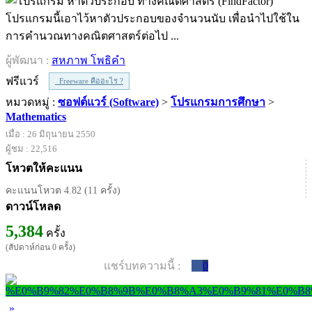
โปรแกรมนี้เอาไว้หาตัวประกอบของจำนวนนับ เพื่อนำไปใช้ใน
การคำนวณทางคณิตศาสตร์ต่อไป ...
ผู้พัฒนา :
สหภาพ โพธิคำ
ฟรีแวร์
Freeware คืออะไร ?
หมวดหมู่ :
ซอฟต์แวร์ (Software)
>
โปรแกรมการศึกษา
>
Mathematics
เมื่อ : 26 มิถุนายน 2550
ผู้ชม : 22,516
โหวตให้คะแนน
คะแนนโหวต 4.82 (11 ครั้ง)
ดาวน์โหลด
5,384
ครั้ง
(สัปดาห์ก่อน 0 ครั้ง)
แชร์บทความนี้ :
0
»