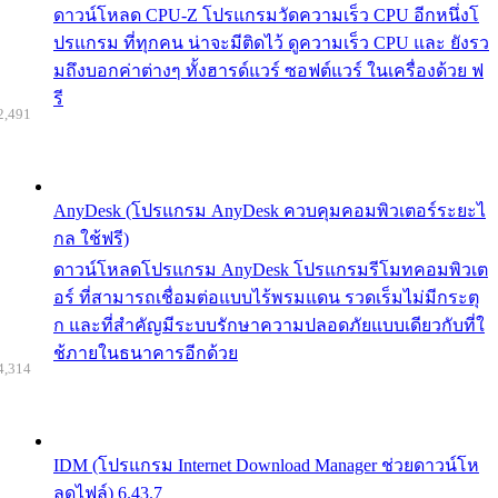
ดาวน์โหลด CPU-Z โปรแกรมวัดความเร็ว CPU อีกหนึ่งโ
ปรแกรม ที่ทุกคน น่าจะมีติดไว้ ดูความเร็ว CPU และ ยังรว
มถึงบอกค่าต่างๆ ทั้งฮารด์แวร์ ซอฟต์แวร์ ในเครื่องด้วย ฟ
รี
2,491
AnyDesk (โปรแกรม AnyDesk ควบคุมคอมพิวเตอร์ระยะไ
กล ใช้ฟรี)
ดาวน์โหลดโปรแกรม AnyDesk โปรแกรมรีโมทคอมพิวเต
อร์ ที่สามารถเชื่อมต่อแบบไร้พรมแดน รวดเร็มไม่มีกระตุ
ก และที่สำคัญมีระบบรักษาความปลอดภัยแบบเดียวกับที่ใ
ช้ภายในธนาคารอีกด้วย
4,314
IDM (โปรแกรม Internet Download Manager ช่วยดาวน์โห
ลดไฟล์) 6.43.7