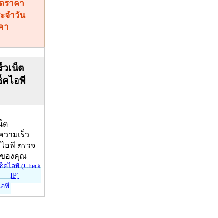
คา
็วเน็ต
ช็คไอพี
น็ต
บความเร็ว
คไอพี ตรวจ
ีของคุณ
ไอพี