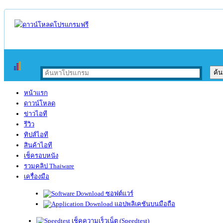
หน้าแรก
ดาวน์โหลด
ข่าวไอที
รีวิว
ทิปส์ไอที
สินค้าไอที
เช็ครอบหนัง
รวมคลิป Thaiware
เครื่องมือ
ซอฟต์แวร์
แอปพลิเคชันบนมือถือ
เช็คความเร็วเน็ต (Speedtest)