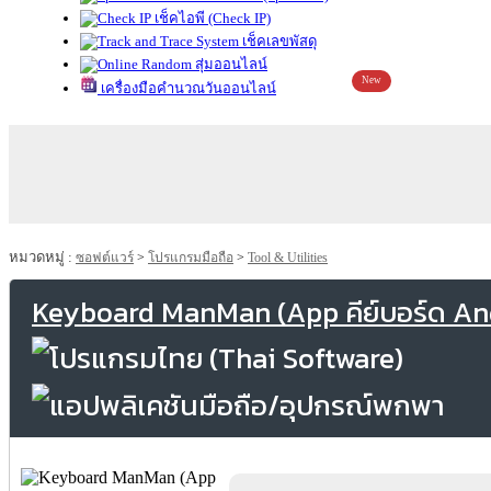
เช็คไอพี (Check IP)
เช็คเลขพัสดุ
สุ่มออนไลน์
New
เครื่องมือคำนวณวันออนไลน์
หมวดหมู่ :
ซอฟต์แวร์
>
โปรแกรมมือถือ
>
Tool & Utilities
Keyboard ManMan (App คีย์บอร์ด An