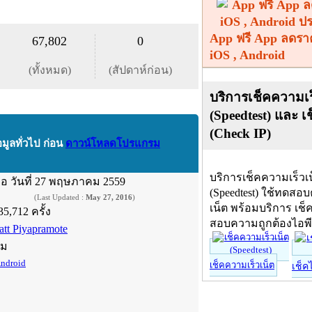
App ฟรี App ลดรา
67,802
0
iOS , Android
(ทั้งหมด)
(สัปดาห์ก่อน)
บริการเช็คความเร
(Speedtest) และ เ
(Check IP)
อมูลทั่วไป ก่อน
ดาวน์โหลดโปรแกรม
บริการเช็คความเร็วเ
ื่อ
วันที่ 27 พฤษภาคม 2559
(Speedtest) ใช้ทดสอ
(Last Updated :
May 27, 2016
)
เน็ต พร้อมบริการ เช็
35,712 ครั้ง
สอบความถูกต้องไอพ
att Piyapramote
์ม
ndroid
เช็คความเร็วเน็ต
เช็ค