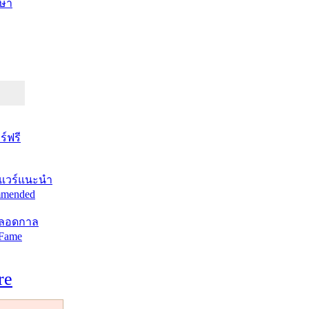
ษา
์ฟรี
แวร์แนะนำ
mended
ตลอดกาล
 Fame
re