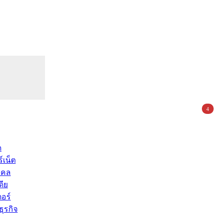
4
ด
์เน็ต
คคล
ดีย
อร์
ุรกิจ