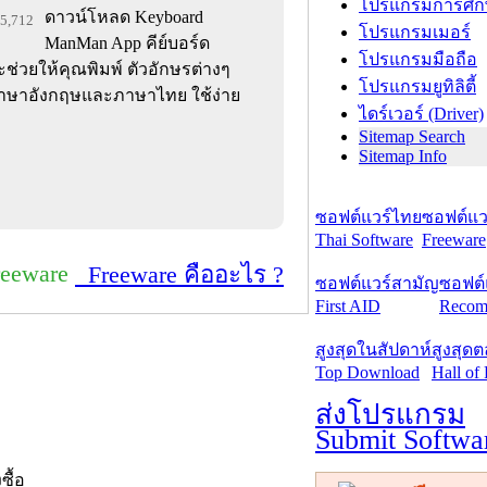
โปรแกรมการศึก
ดาวน์โหลด Keyboard
35,712
โปรแกรมเมอร์
ManMan App คีย์บอร์ด
โปรแกรมมือถือ
ะช่วยให้คุณพิมพ์ ตัวอักษรต่างๆ
โปรแกรมยูทิลิตี้
้งภาษาอังกฤษและภาษาไทย ใช้ง่าย
ไดร์เวอร์ (Driver)
Sitemap Search
Sitemap Info
ซอฟต์แวร์ไทย
ซอฟต์แวร
Thai Software
Freeware
reeware
Freeware คืออะไร ?
ซอฟต์แวร์สามัญ
ซอฟต์
First AID
Recom
สูงสุดในสัปดาห์
สูงสุด
Top Download
Hall of
ส่งโปรแกรม
Submit Softwa
งซื้อ