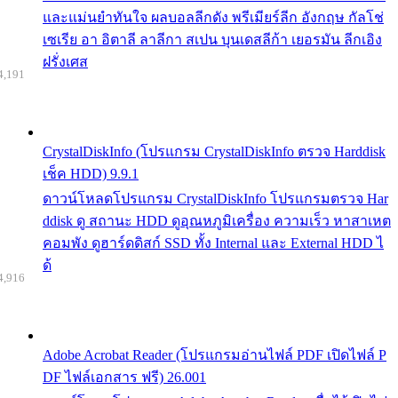
และแม่นยำทันใจ ผลบอลลีกดัง พรีเมียร์ลีก อังกฤษ กัลโช่
เซเรีย อา อิตาลี ลาลีกา สเปน บุนเดสลีก้า เยอรมัน ลีกเอิง
ฝรั่งเศส
4,191
CrystalDiskInfo (โปรแกรม CrystalDiskInfo ตรวจ Harddisk
เช็ค HDD) 9.9.1
ดาวน์โหลดโปรแกรม CrystalDiskInfo โปรแกรมตรวจ Har
ddisk ดู สถานะ HDD ดูอุณหภูมิเครื่อง ความเร็ว หาสาเหต
คอมพัง ดูฮาร์ดดิสก์ SSD ทั้ง Internal และ External HDD ไ
ด้
4,916
Adobe Acrobat Reader (โปรแกรมอ่านไฟล์ PDF เปิดไฟล์ P
DF ไฟล์เอกสาร ฟรี) 26.001