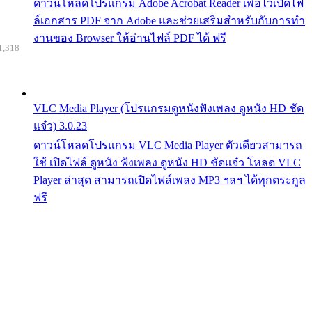
ดาวน์โหลดโปรแกรม Adobe Acrobat Reader เพื่อไว้เปิดไฟ
ล์เอกสาร PDF จาก Adobe และช่วยเสริมสำหรับกับการทำ
งานของ Browser ให้อ่านไฟล์ PDF ได้ ฟรี
1,318
VLC Media Player (โปรแกรมดูหนังฟังเพลง ดูหนัง HD ชัด
แจ๋ว) 3.0.23
ดาวน์โหลดโปรแกรม VLC Media Player ตัวเดียวสามารถ
ใช้ เปิดไฟล์ ดูหนัง ฟังเพลง ดูหนัง HD ชัดแจ๋ว โหลด VLC
Player ล่าสุด สามารถเปิดไฟล์เพลง MP3 ฯลฯ ได้ทุกตระกูล
ฟรี