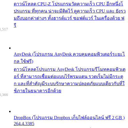
ดาวน์โหลด CPU-Z โปรแกรมวัดความเร็ว CPU อีกหนึ่งโ
ปรแกรม ที่ทุกคน น่าจะมีติดไว้ ดูความเร็ว CPU และ ยังรว
มถึงบอกค่าต่างๆ ทั้งฮารด์แวร์ ซอฟต์แวร์ ในเครื่องด้วย ฟ
รี
1,517
AnyDesk (โปรแกรม AnyDesk ควบคุมคอมพิวเตอร์ระยะไ
กล ใช้ฟรี)
ดาวน์โหลดโปรแกรม AnyDesk โปรแกรมรีโมทคอมพิวเต
อร์ ที่สามารถเชื่อมต่อแบบไร้พรมแดน รวดเร็มไม่มีกระตุ
ก และที่สำคัญมีระบบรักษาความปลอดภัยแบบเดียวกับที่ใ
ช้ภายในธนาคารอีกด้วย
6,366
DropBox (โปรแกรม Dropbox เก็บไฟล์ออนไลน์ ฟรี 2 GB )
264.4.3385