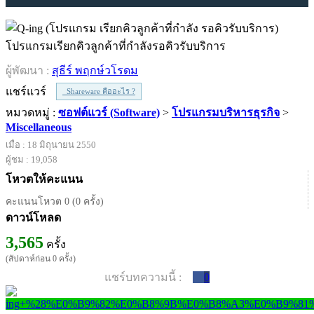
โปรแกรมเรียกคิวลูกค้าที่กำลังรอคิวรับบริการ
ผู้พัฒนา :
สุธีร์ พฤกษ์วโรดม
แชร์แวร์
Shareware คืออะไร ?
หมวดหมู่ :
ซอฟต์แวร์ (Software)
>
โปรแกรมบริหารธุรกิจ
>
Miscellaneous
เมื่อ : 18 มิถุนายน 2550
ผู้ชม : 19,058
โหวตให้คะแนน
คะแนนโหวต 0 (0 ครั้ง)
ดาวน์โหลด
3,565
ครั้ง
(สัปดาห์ก่อน 0 ครั้ง)
แชร์บทความนี้ :
0