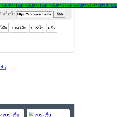
าเว็บนี้ :
โต๊ะ
รวมโต๊ะ
บาร์น้ำ
ครัว
งซื้อ