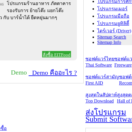
โปรแกรมการศึก
โปรแกรมร้านอาหาร ภัตตาคาร
246
โปรแกรมเมอร์
รองรับการ ย้ายโต๊ะ แยกโต๊ะ
โปรแกรมมือถือ
กับ บาร์น้ำได้ ยืดหยุ่นมากๆ
โปรแกรมยูทิลิตี้
ไดร์เวอร์ (Driver)
Sitemap Search
Sitemap Info
สั่งซื้อ EITFood
ซอฟต์แวร์ไทย
ซอฟต์แวร
Thai Software
Freeware
Demo
Demo คืออะไร ?
ซอฟต์แวร์สามัญ
ซอฟต์
First AID
Recom
สูงสุดในสัปดาห์
สูงสุด
Top Download
Hall of
ส่งโปรแกรม
Submit Softwa
งซื้อ