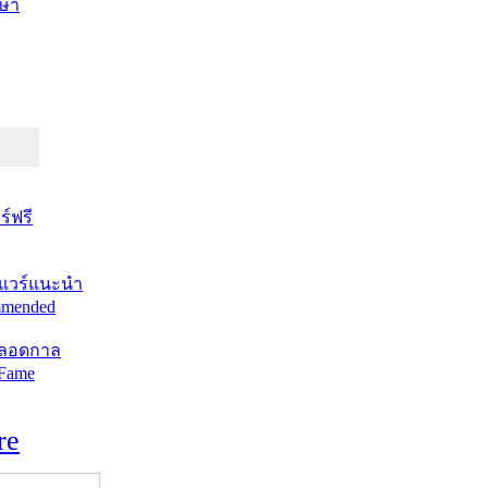
ษา
์ฟรี
แวร์แนะนำ
mended
ตลอดกาล
 Fame
re