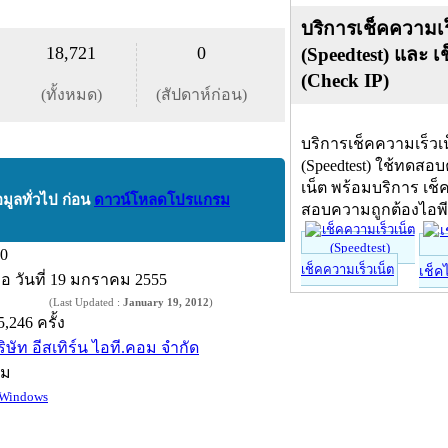
บริการเช็คความเร
18,721
0
(Speedtest) และ เ
(Check IP)
(ทั้งหมด)
(สัปดาห์ก่อน)
บริการเช็คความเร็วเ
(Speedtest) ใช้ทดสอ
เน็ต พร้อมบริการ เช็
อมูลทั่วไป ก่อน
ดาวน์โหลดโปรแกรม
สอบความถูกต้องไอพ
.0
เช็คความเร็วเน็ต
เช็ค
ื่อ
วันที่ 19 มกราคม 2555
(Last Updated :
January 19, 2012
)
5,246 ครั้ง
ริษัท อีสเทิร์น ไอที.คอม จำกัด
์ม
Windows