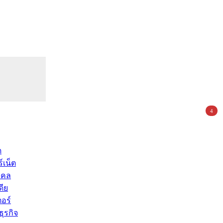
4
ด
์เน็ต
คคล
ดีย
อร์
ุรกิจ