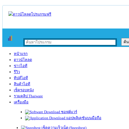
หน้าแรก
ดาวน์โหลด
ข่าวไอที
รีวิว
ทิปส์ไอที
สินค้าไอที
เช็ครอบหนัง
รวมคลิป Thaiware
เครื่องมือ
ซอฟต์แวร์
แอปพลิเคชันบนมือถือ
เช็คความเร็วเน็ต (Speedtest)