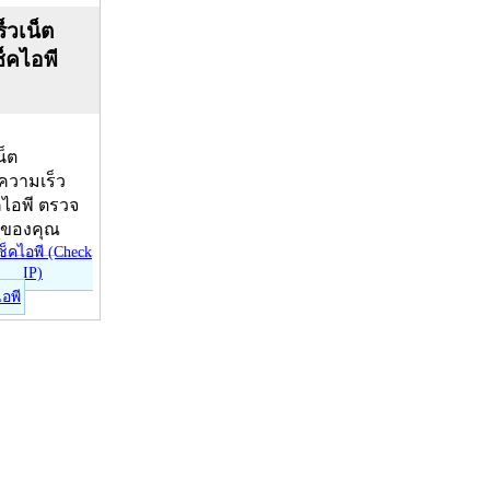
็วเน็ต
ช็คไอพี
น็ต
บความเร็ว
คไอพี ตรวจ
ีของคุณ
ไอพี