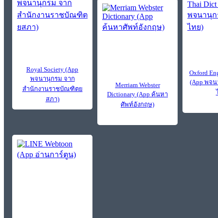
Royal Society (App
Oxford Eng
พจนานุกรม จาก
(App พจน
Merriam Webster
สำนักงานราชบัณฑิตย
Dictionary (App ค้นหา
สภา)
ศัพท์อังกฤษ)