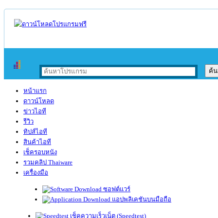
หน้าแรก
ดาวน์โหลด
ข่าวไอที
รีวิว
ทิปส์ไอที
สินค้าไอที
เช็ครอบหนัง
รวมคลิป Thaiware
เครื่องมือ
ซอฟต์แวร์
แอปพลิเคชันบนมือถือ
เช็คความเร็วเน็ต (Speedtest)