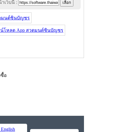
าเว็บนี้ :
มนต์ชินบัญชร
น์โหลด App สวดมนต์ชินบัญชร
งซื้อ