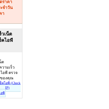
คา
็วเน็ต
ช็คไอพี
น็ต
บความเร็ว
คไอพี ตรวจ
ีของคุณ
ไอพี