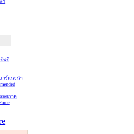
ษา
์ฟรี
แวร์แนะนำ
mended
ตลอดกาล
 Fame
re