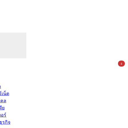
4
ด
์เน็ต
คคล
ดีย
อร์
ุรกิจ