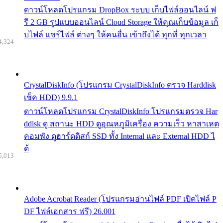
ดาวน์โหลดโปรแกรม DropBox ระบบ เก็บไฟล์ออนไลน์ ฟ
รี 2 GB รูปแบบออนไลน์ Cloud Storage ให้คุณเก็บข้อมูล เก็
บไฟล์ แชร์ไฟล์ ต่างๆ ให้คนอื่น เข้าถึงได้ ทุกที่ ทุกเวลา
4,324
CrystalDiskInfo (โปรแกรม CrystalDiskInfo ตรวจ Harddisk
เช็ค HDD) 9.9.1
ดาวน์โหลดโปรแกรม CrystalDiskInfo โปรแกรมตรวจ Har
ddisk ดู สถานะ HDD ดูอุณหภูมิเครื่อง ความเร็ว หาสาเหต
คอมพัง ดูฮาร์ดดิสก์ SSD ทั้ง Internal และ External HDD ไ
ด้
5,013
Adobe Acrobat Reader (โปรแกรมอ่านไฟล์ PDF เปิดไฟล์ P
DF ไฟล์เอกสาร ฟรี) 26.001