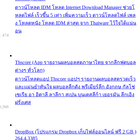
ดาวน์โหลด IDM โหลด Internet Download Manager ช่วยโ
หลดไฟล์ เร็วขึ้น 5 เท่า เพิ่มความเร็ว ดาวน์โหลดไฟล์ เพล
ง โหลดหนัง โหลด IDM ล่าสุด จาก Thaiware ไว้ใจได้แน่น
อน
: 474
Thscore (App รายงานผลบอลสดภาษาไทย จากลีกฟุตบอล
ต่างๆ ทั่วโลก)
ดาวน์โหลดแอป Thscore แอปฯ รายงานผลบอลสดรวดเร็ว
และแม่นยำทันใจ ผลบอลลีกดัง พรีเมียร์ลีก อังกฤษ กัลโช่
เซเรีย อา อิตาลี ลาลีกา สเปน บุนเดสลีก้า เยอรมัน ลีกเอิง
ฝรั่งเศส
6,366
DropBox (โปรแกรม Dropbox เก็บไฟล์ออนไลน์ ฟรี 2 GB )
264.4.3385