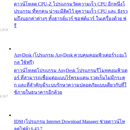
ดาวน์โหลด CPU-Z โปรแกรมวัดความเร็ว CPU อีกหนึ่งโ
ปรแกรม ที่ทุกคน น่าจะมีติดไว้ ดูความเร็ว CPU และ ยังรว
มถึงบอกค่าต่างๆ ทั้งฮารด์แวร์ ซอฟต์แวร์ ในเครื่องด้วย ฟ
รี
1,918
AnyDesk (โปรแกรม AnyDesk ควบคุมคอมพิวเตอร์ระยะไ
กล ใช้ฟรี)
ดาวน์โหลดโปรแกรม AnyDesk โปรแกรมรีโมทคอมพิวเต
อร์ ที่สามารถเชื่อมต่อแบบไร้พรมแดน รวดเร็มไม่มีกระตุ
ก และที่สำคัญมีระบบรักษาความปลอดภัยแบบเดียวกับที่ใ
ช้ภายในธนาคารอีกด้วย
4,167
IDM (โปรแกรม Internet Download Manager ช่วยดาวน์โห
ลดไฟล์) 6.43.7