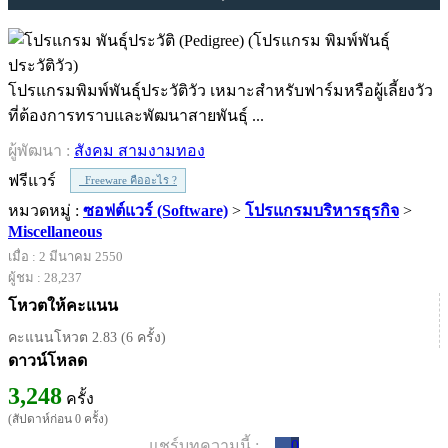
โปรแกรมพิมพ์พันธุ์ประวัติวัว เหมาะสำหรับฟาร์มหรือผู้เลี้ยงวัว
ที่ต้องการทราบและพัฒนาสายพันธุ์ ...
ผู้พัฒนา :
สังคม สามงามทอง
ฟรีแวร์
Freeware คืออะไร ?
หมวดหมู่ :
ซอฟต์แวร์ (Software)
>
โปรแกรมบริหารธุรกิจ
>
Miscellaneous
เมื่อ : 2 มีนาคม 2550
ผู้ชม : 28,237
โหวตให้คะแนน
คะแนนโหวต 2.83 (6 ครั้ง)
ดาวน์โหลด
3,248
ครั้ง
(สัปดาห์ก่อน 0 ครั้ง)
แชร์บทความนี้ :
0