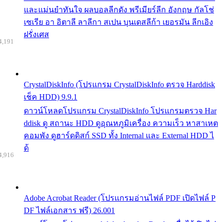
และแม่นยำทันใจ ผลบอลลีกดัง พรีเมียร์ลีก อังกฤษ กัลโช่
เซเรีย อา อิตาลี ลาลีกา สเปน บุนเดสลีก้า เยอรมัน ลีกเอิง
ฝรั่งเศส
4,191
CrystalDiskInfo (โปรแกรม CrystalDiskInfo ตรวจ Harddisk
เช็ค HDD) 9.9.1
ดาวน์โหลดโปรแกรม CrystalDiskInfo โปรแกรมตรวจ Har
ddisk ดู สถานะ HDD ดูอุณหภูมิเครื่อง ความเร็ว หาสาเหต
คอมพัง ดูฮาร์ดดิสก์ SSD ทั้ง Internal และ External HDD ไ
ด้
4,916
Adobe Acrobat Reader (โปรแกรมอ่านไฟล์ PDF เปิดไฟล์ P
DF ไฟล์เอกสาร ฟรี) 26.001