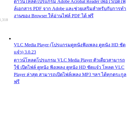
ดาวน์โหลดโปรแกรม Adobe Acrobat Reader เพื่อไว้เปิดไฟ
ล์เอกสาร PDF จาก Adobe และช่วยเสริมสำหรับกับการทำ
งานของ Browser ให้อ่านไฟล์ PDF ได้ ฟรี
1,318
VLC Media Player (โปรแกรมดูหนังฟังเพลง ดูหนัง HD ชัด
แจ๋ว) 3.0.23
ดาวน์โหลดโปรแกรม VLC Media Player ตัวเดียวสามารถ
ใช้ เปิดไฟล์ ดูหนัง ฟังเพลง ดูหนัง HD ชัดแจ๋ว โหลด VLC
Player ล่าสุด สามารถเปิดไฟล์เพลง MP3 ฯลฯ ได้ทุกตระกูล
ฟรี