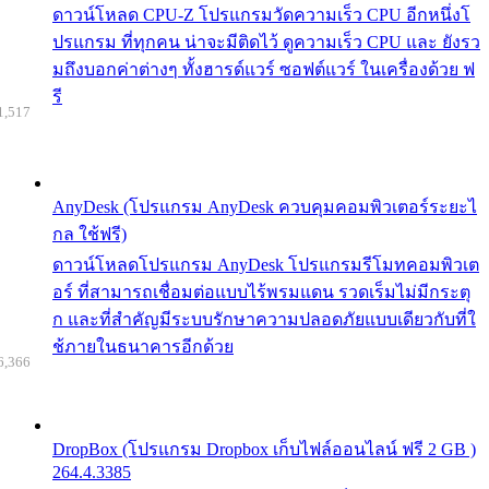
ดาวน์โหลด CPU-Z โปรแกรมวัดความเร็ว CPU อีกหนึ่งโ
ปรแกรม ที่ทุกคน น่าจะมีติดไว้ ดูความเร็ว CPU และ ยังรว
มถึงบอกค่าต่างๆ ทั้งฮารด์แวร์ ซอฟต์แวร์ ในเครื่องด้วย ฟ
รี
1,517
AnyDesk (โปรแกรม AnyDesk ควบคุมคอมพิวเตอร์ระยะไ
กล ใช้ฟรี)
ดาวน์โหลดโปรแกรม AnyDesk โปรแกรมรีโมทคอมพิวเต
อร์ ที่สามารถเชื่อมต่อแบบไร้พรมแดน รวดเร็มไม่มีกระตุ
ก และที่สำคัญมีระบบรักษาความปลอดภัยแบบเดียวกับที่ใ
ช้ภายในธนาคารอีกด้วย
6,366
DropBox (โปรแกรม Dropbox เก็บไฟล์ออนไลน์ ฟรี 2 GB )
264.4.3385